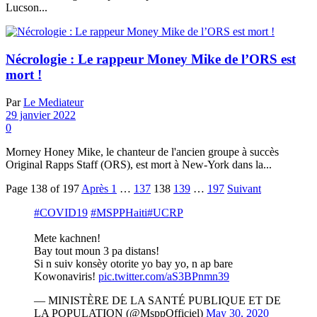
Lucson...
Nécrologie : Le rappeur Money Mike de l’ORS est
mort !
Par
Le Mediateur
29 janvier 2022
0
Morney Honey Mike, le chanteur de l'ancien groupe à succès
Original Rapps Staff (ORS), est mort à New-York dans la...
Page 138 of 197
Après
1
…
137
138
139
…
197
Suivant
#COVID19
#MSPPHaiti
#UCRP
Mete kachnen!
Bay tout moun 3 pa distans!
Si n suiv konsèy otorite yo bay yo, n ap bare
Kowonaviris!
pic.twitter.com/aS3BPnmn39
— MINISTÈRE DE LA SANTÉ PUBLIQUE ET DE
LA POPULATION (@MsppOfficiel)
May 30, 2020