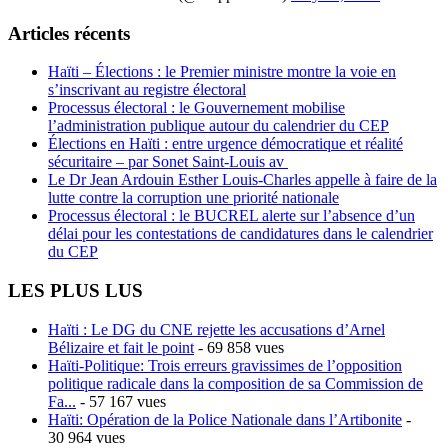
Articles récents
Haïti – Élections : le Premier ministre montre la voie en
s’inscrivant au registre électoral
Processus électoral : le Gouvernement mobilise
l’administration publique autour du calendrier du CEP
Élections en Haïti : entre urgence démocratique et réalité
sécuritaire – par Sonet Saint-Louis av
Le Dr Jean Ardouin Esther Louis-Charles appelle à faire de la
lutte contre la corruption une priorité nationale
Processus électoral : le BUCREL alerte sur l’absence d’un
délai pour les contestations de candidatures dans le calendrier
du CEP
LES PLUS LUS
Haïti : Le DG du CNE rejette les accusations d’Arnel
Bélizaire et fait le point
- 69 858 vues
Haïti-Politique: Trois erreurs gravissimes de l’opposition
politique radicale dans la composition de sa Commission de
Fa...
- 57 167 vues
Haïti: Opération de la Police Nationale dans l’Artibonite
-
30 964 vues