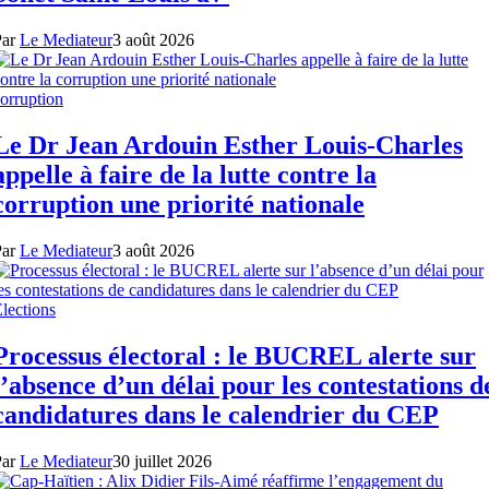
Par
Le Mediateur
3 août 2026
orruption
Le Dr Jean Ardouin Esther Louis-Charles
appelle à faire de la lutte contre la
corruption une priorité nationale
Par
Le Mediateur
3 août 2026
lections
Processus électoral : le BUCREL alerte sur
l’absence d’un délai pour les contestations d
candidatures dans le calendrier du CEP
Par
Le Mediateur
30 juillet 2026