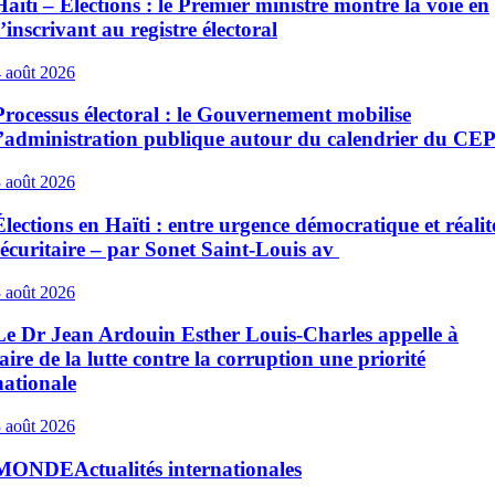
Haïti – Élections : le Premier ministre montre la voie en
s’inscrivant au registre électoral
 août 2026
Processus électoral : le Gouvernement mobilise
l’administration publique autour du calendrier du CE
 août 2026
Élections en Haïti : entre urgence démocratique et réalit
sécuritaire – par Sonet Saint-Louis av
 août 2026
Le Dr Jean Ardouin Esther Louis-Charles appelle à
faire de la lutte contre la corruption une priorité
nationale
 août 2026
MONDE
Actualités internationales