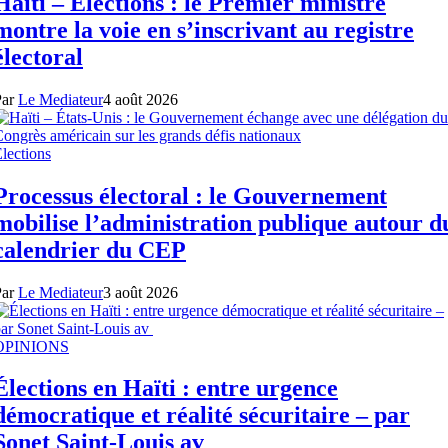
Haïti – Élections : le Premier ministre
montre la voie en s’inscrivant au registre
électoral
Par
Le Mediateur
4 août 2026
lections
Processus électoral : le Gouvernement
mobilise l’administration publique autour d
calendrier du CEP
Par
Le Mediateur
3 août 2026
OPINIONS
Élections en Haïti : entre urgence
démocratique et réalité sécuritaire – par
Sonet Saint-Louis av