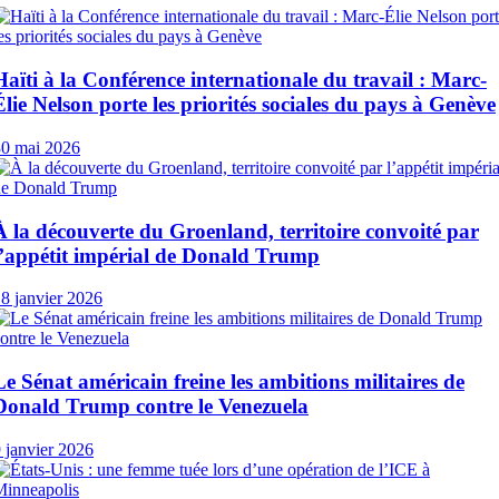
Haïti à la Conférence internationale du travail : Marc-
Élie Nelson porte les priorités sociales du pays à Genève
30 mai 2026
À la découverte du Groenland, territoire convoité par
l’appétit impérial de Donald Trump
8 janvier 2026
Le Sénat américain freine les ambitions militaires de
Donald Trump contre le Venezuela
 janvier 2026