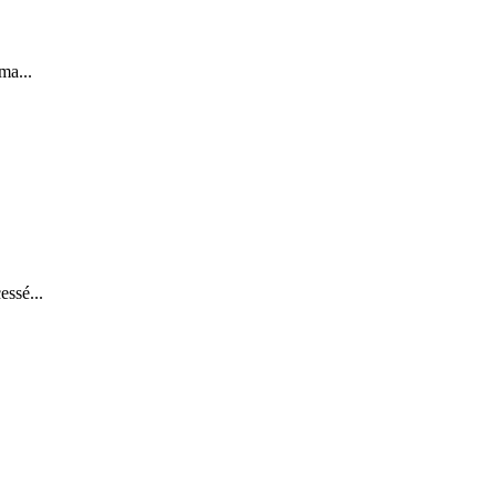
ma...
essé...