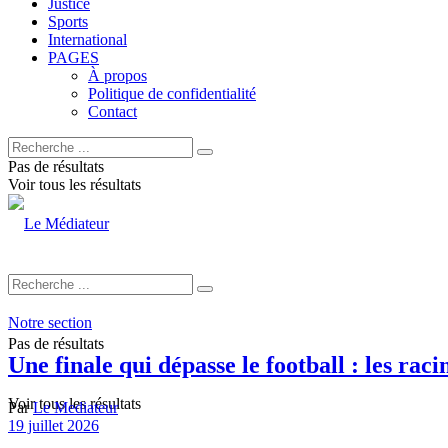
Justice
Sports
International
PAGES
À propos
Politique de confidentialité
Contact
Pas de résultats
Voir tous les résultats
Notre section
Pas de résultats
Une finale qui dépasse le football : les rac
Voir tous les résultats
Par
Le Mediateur
19 juillet 2026