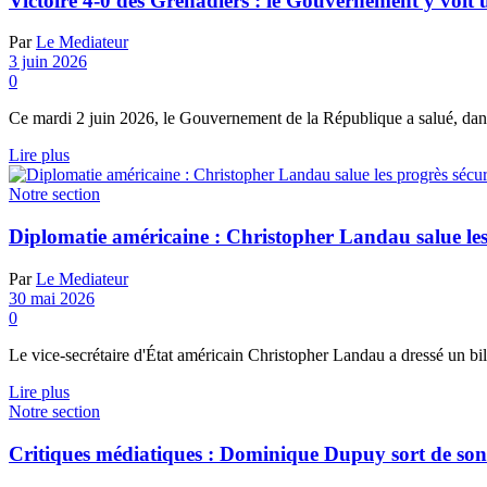
Victoire 4-0 des Grenadiers : le Gouvernement y voit 
Par
Le Mediateur
3 juin 2026
0
Ce mardi 2 juin 2026, le Gouvernement de la République a salué, dans 
Details
Lire plus
Notre section
Diplomatie américaine : Christopher Landau salue les p
Par
Le Mediateur
30 mai 2026
0
Le vice-secrétaire d'État américain Christopher Landau a dressé un bila
Details
Lire plus
Notre section
Critiques médiatiques : Dominique Dupuy sort de son 