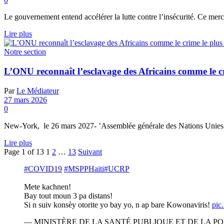
Le gouvernement entend accélérer la lutte contre l’insécurité. Ce mercr
Details
Lire plus
Notre section
L’ONU reconnaît l’esclavage des Africains comme le c
Par
Le Médiateur
27 mars 2026
0
New-York, le 26 mars 2027- ’Assemblée générale des Nations Unies a 
Details
Lire plus
Page 1 of 13
1
2
…
13
Suivant
#COVID19
#MSPPHaiti
#UCRP
Mete kachnen!
Bay tout moun 3 pa distans!
Si n suiv konsèy otorite yo bay yo, n ap bare Kowonaviris!
pic
— MINISTÈRE DE LA SANTÉ PUBLIQUE ET DE LA POP