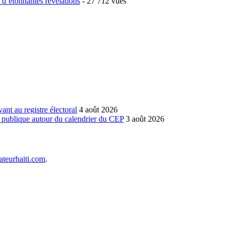
t d’étonnantes révélations
- 27 712 vues
vant au registre électoral
4 août 2026
n publique autour du calendrier du CEP
3 août 2026
teurhaiti.com
.