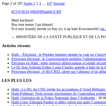
Page 2 of 197
Après
1
2
3
…
197
Suivant
#COVID19
#MSPPHaiti
#UCRP
Mete kachnen!
Bay tout moun 3 pa distans!
Si n suiv konsèy otorite yo bay yo, n ap bare Kowonaviris!
pic
— MINISTÈRE DE LA SANTÉ PUBLIQUE ET DE LA POP
Articles récents
Haïti – Élections : le Premier ministre montre la voie en s’inscri
Processus électoral : le Gouvernement mobilise l’administratio
Élections en Haïti : entre urgence démocratique et réalité sécur
Le Dr Jean Ardouin Esther Louis-Charles appelle à faire de la lu
Processus électoral : le BUCREL alerte sur l’absence d’un délai
LES PLUS LUS
Haïti : Le DG du CNE rejette les accusations d’Arnel Bélizaire e
Haïti-Politique: Trois erreurs gravissimes de l’opposition polit
Haïti: Opération de la Police Nationale dans l’Artibonite
- 30 9
Haïti-Crise: Edouard Paultre et alliés créent une autre Commis