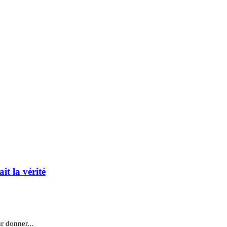
it la vérité
r donner...