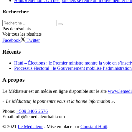
Haïti/Rebellion : Un des policiers se retire du mouvement et fai
Rechercher
Pas de résultats
Voir tous les résultats
Facebook
Twitter
Récents
Haïti – Élections : le Premier ministre montre la voie en s’inscri
Processus électoral : le Gouvernement mobilise l’administratio
A propos
Le Médiateur est un média en ligne disponible sur le site
www.lemedia
«
Le Médiateur, le pont entre vous et la bonne information »
.
Phone:
+509 3406-2576
Email:info@lemediateurhaiti.com
© 2021
Le Médiateur
- Mise en place par
Constant Haïti
.