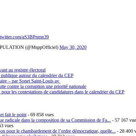
.twitter.com/aS3BPnmn39
ULATION (@MsppOfficiel)
May 30, 2020
vant au registre électoral
n publique autour du calendrier du CEP
itaire – par Sonet Saint-Louis av
tte contre la corruption une priorité nationale
 pour les contestations de candidatures dans le calendrier du CEP
t fait le point
- 69 858 vues
ique radicale dans la composition de sa Commission de Fa...
- 57 167 vu
63 vues
sion pour le chambardement de l’ordre démocratique, quelle...
- 28 400 