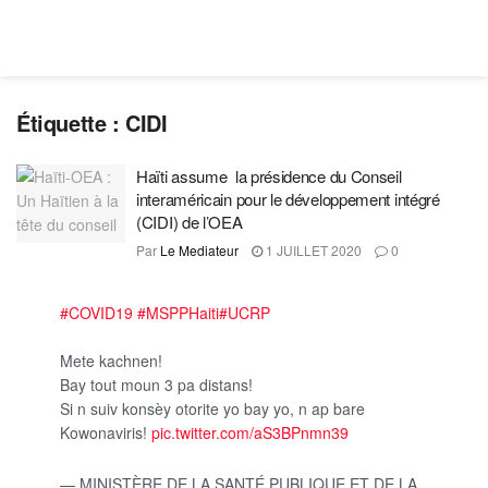
Étiquette :
CIDI
Haïti assume la présidence du Conseil
interaméricain pour le développement intégré
(CIDI) de l’OEA
Par
Le Mediateur
1 JUILLET 2020
0
#COVID19
#MSPPHaiti
#UCRP
Mete kachnen!
Bay tout moun 3 pa distans!
Si n suiv konsèy otorite yo bay yo, n ap bare
Kowonaviris!
pic.twitter.com/aS3BPnmn39
— MINISTÈRE DE LA SANTÉ PUBLIQUE ET DE LA