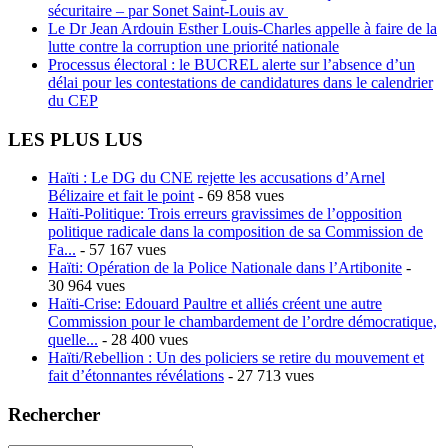
sécuritaire – par Sonet Saint-Louis av
Le Dr Jean Ardouin Esther Louis-Charles appelle à faire de la
lutte contre la corruption une priorité nationale
Processus électoral : le BUCREL alerte sur l’absence d’un
délai pour les contestations de candidatures dans le calendrier
du CEP
LES PLUS LUS
Haïti : Le DG du CNE rejette les accusations d’Arnel
Bélizaire et fait le point
- 69 858 vues
Haïti-Politique: Trois erreurs gravissimes de l’opposition
politique radicale dans la composition de sa Commission de
Fa...
- 57 167 vues
Haïti: Opération de la Police Nationale dans l’Artibonite
-
30 964 vues
Haïti-Crise: Edouard Paultre et alliés créent une autre
Commission pour le chambardement de l’ordre démocratique,
quelle...
- 28 400 vues
Haïti/Rebellion : Un des policiers se retire du mouvement et
fait d’étonnantes révélations
- 27 713 vues
Rechercher