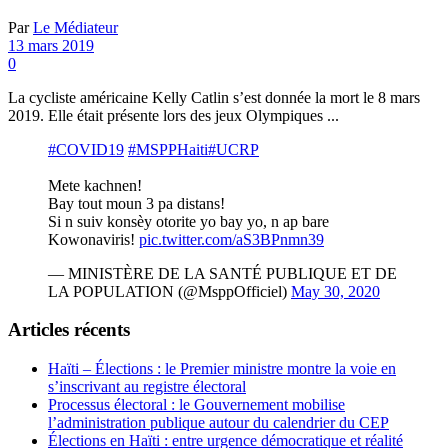
Par
Le Médiateur
13 mars 2019
0
La cycliste américaine Kelly Catlin s’est donnée la mort le 8 mars
2019. Elle était présente lors des jeux Olympiques ...
#COVID19
#MSPPHaiti
#UCRP
Mete kachnen!
Bay tout moun 3 pa distans!
Si n suiv konsèy otorite yo bay yo, n ap bare
Kowonaviris!
pic.twitter.com/aS3BPnmn39
— MINISTÈRE DE LA SANTÉ PUBLIQUE ET DE
LA POPULATION (@MsppOfficiel)
May 30, 2020
Articles récents
Haïti – Élections : le Premier ministre montre la voie en
s’inscrivant au registre électoral
Processus électoral : le Gouvernement mobilise
l’administration publique autour du calendrier du CEP
Élections en Haïti : entre urgence démocratique et réalité