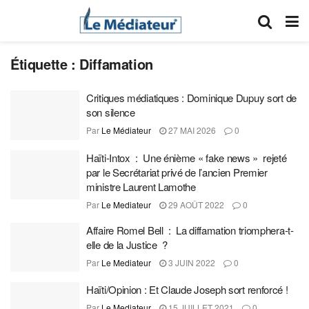
Étiquette :
Diffamation
Critiques médiatiques : Dominique Dupuy sort de
son silence
Par
Le Médiateur
27 MAI 2026
0
Haïti-Intox : Une énième « fake news » rejeté
par le Secrétariat privé de l’ancien Premier
ministre Laurent Lamothe
Par
Le Mediateur
29 AOÛT 2022
0
Affaire Romel Bell : La diffamation triomphera-t-
elle de la Justice ?
Par
Le Mediateur
3 JUIN 2022
0
Haïti/Opinion : Et Claude Joseph sort renforcé !
Par
Le Mediateur
15 JUILLET 2021
0