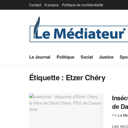
Contact
À propos
Politique de confidentialité
Le Journal
Politique
Social
Justice
Spo
Étiquette :
Etzer Chéry
Inséc
de Da
Par
Le Me
Les esca