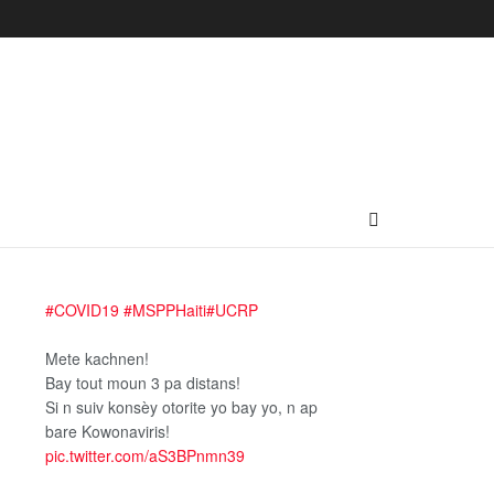
#COVID19
#MSPPHaiti
#UCRP
Mete kachnen!
Bay tout moun 3 pa distans!
Si n suiv konsèy otorite yo bay yo, n ap
bare Kowonaviris!
pic.twitter.com/aS3BPnmn39