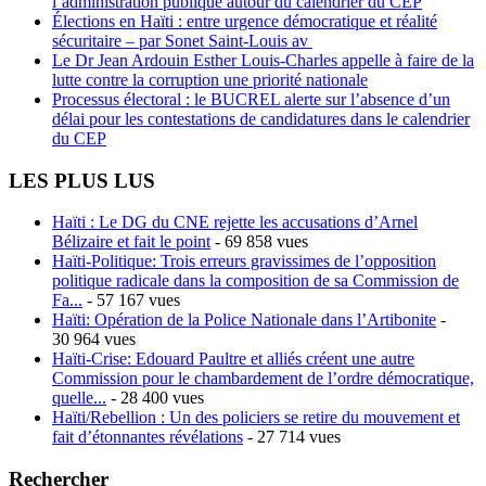
l’administration publique autour du calendrier du CEP
Élections en Haïti : entre urgence démocratique et réalité
sécuritaire – par Sonet Saint-Louis av
Le Dr Jean Ardouin Esther Louis-Charles appelle à faire de la
lutte contre la corruption une priorité nationale
Processus électoral : le BUCREL alerte sur l’absence d’un
délai pour les contestations de candidatures dans le calendrier
du CEP
LES PLUS LUS
Haïti : Le DG du CNE rejette les accusations d’Arnel
Bélizaire et fait le point
- 69 858 vues
Haïti-Politique: Trois erreurs gravissimes de l’opposition
politique radicale dans la composition de sa Commission de
Fa...
- 57 167 vues
Haïti: Opération de la Police Nationale dans l’Artibonite
-
30 964 vues
Haïti-Crise: Edouard Paultre et alliés créent une autre
Commission pour le chambardement de l’ordre démocratique,
quelle...
- 28 400 vues
Haïti/Rebellion : Un des policiers se retire du mouvement et
fait d’étonnantes révélations
- 27 714 vues
Rechercher