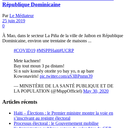
République Dominicaine
Par
Le Médiateur
25 juin 2019
0
À Mao, dans le secteur La Piña de la ville de Jaibon en République
Dominicaine, environ une trentaine de maisons ...
#COVID19
#MSPPHaiti
#UCRP
Mete kachnen!
Bay tout moun 3 pa distans!
Si n suiv konsèy otorite yo bay yo, n ap bare
Kowonaviris!
pic.twitter.com/aS3BPnmn39
— MINISTÈRE DE LA SANTÉ PUBLIQUE ET DE
LA POPULATION (@MsppOfficiel)
May 30, 2020
Articles récents
Haïti – Élections : le Premier ministre montre la voie en
s’inscrivant au registre électoral
Processus électoral : le Gouvernement mobilise