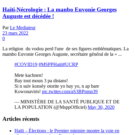
Haïti-Nécrologie : La manbo Euvonie Georges
Auguste est décédée !
Par
Le Mediateur
23 mars 2022
0
La religion du vodou perd l'une de ses figures emblématiques. La
mambo Euvonie Georges Auguste, secrétaire général de la « ...
#COVID19
#MSPPHaiti
#UCRP
Mete kachnen!
Bay tout moun 3 pa distans!
Si n suiv konsèy otorite yo bay yo, n ap bare
Kowonaviris!
pic.twitter.com/aS3BPnmn39
— MINISTÈRE DE LA SANTÉ PUBLIQUE ET DE
LA POPULATION (@MsppOfficiel)
May 30, 2020
Articles récents
Haïti – Élections : le Premier ministre montre la voie en