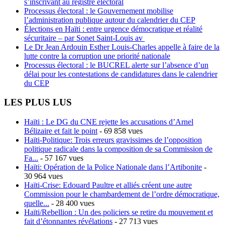
s’inscrivant au registre électoral
Processus électoral : le Gouvernement mobilise
l’administration publique autour du calendrier du CEP
Élections en Haïti : entre urgence démocratique et réalité
sécuritaire – par Sonet Saint-Louis av
Le Dr Jean Ardouin Esther Louis-Charles appelle à faire de la
lutte contre la corruption une priorité nationale
Processus électoral : le BUCREL alerte sur l’absence d’un
délai pour les contestations de candidatures dans le calendrier
du CEP
LES PLUS LUS
Haïti : Le DG du CNE rejette les accusations d’Arnel
Bélizaire et fait le point
- 69 858 vues
Haïti-Politique: Trois erreurs gravissimes de l’opposition
politique radicale dans la composition de sa Commission de
Fa...
- 57 167 vues
Haïti: Opération de la Police Nationale dans l’Artibonite
-
30 964 vues
Haïti-Crise: Edouard Paultre et alliés créent une autre
Commission pour le chambardement de l’ordre démocratique,
quelle...
- 28 400 vues
Haïti/Rebellion : Un des policiers se retire du mouvement et
fait d’étonnantes révélations
- 27 713 vues