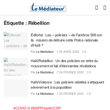
Étiquette :
Rébellion
Éditorial : Les « policiers » de Fantôme 509 ont-
ils mission de détruire cette Police nationale
d’Haïti ?
Par
Le Mediateur
29 AVRIL 2020
0
Haïti/Rebellion : Un des policiers se retire du
mouvement et fait d’étonnantes révélations
Par
Le Mediateur
24 FÉVRIER 2020
0
Haïti/Violence : Les policiers rebelles s’attaquent
sévèrement à la population
Par
Le Mediateur
20 FÉVRIER 2020
0
#COVID19
#MSPPHaiti
#UCRP