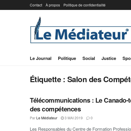
Contact
À propos
Politique de confidentialité
Le Journal
Politique
Social
Justice
Spo
Étiquette :
Salon des Compét
Télécommunications : Le Canado-te
des compétences
Par
Le Médiateur
3 MAI 2019
0
Les Responsables du Centre de Formation Professionn