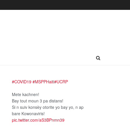
#COVID19
#MSPPHaiti
#UCRP
Mete kachnen!
Bay tout moun 3 pa distans!
Si n suiv konsèy otorite yo bay yo, n ap
bare Kowonaviris!
pic.twitter.com/aS3BPnmn39