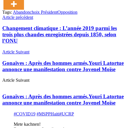
Tags:
Abandon
choix Président
Opposition
Article précédent
Changement climatique : L’année 2019 parmi les
trois plus chaudes enregistrées depuis 1850, selon
l’ONU
Article Suivant
Gonaïves : Après des hommes armés,Youri Latortue
annonce une manifestation contre Jovenel Moïse
Article Suivant
Gonaïves : Après des hommes armés,Youri Latortue
annonce une manifestation contre Jovenel Moïse
#COVID19
#MSPPHaiti
#UCRP
Mete kachnen!