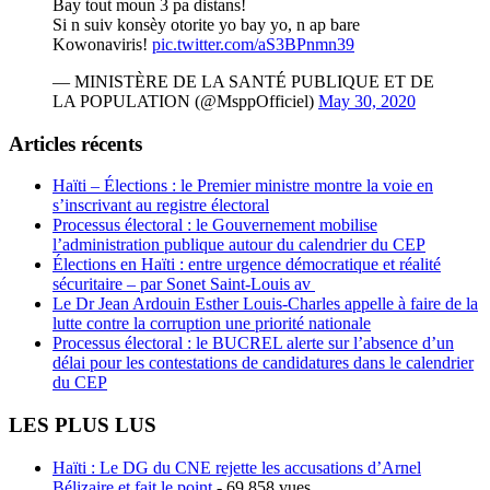
Bay tout moun 3 pa distans!
Si n suiv konsèy otorite yo bay yo, n ap bare
Kowonaviris!
pic.twitter.com/aS3BPnmn39
— MINISTÈRE DE LA SANTÉ PUBLIQUE ET DE
LA POPULATION (@MsppOfficiel)
May 30, 2020
Articles récents
Haïti – Élections : le Premier ministre montre la voie en
s’inscrivant au registre électoral
Processus électoral : le Gouvernement mobilise
l’administration publique autour du calendrier du CEP
Élections en Haïti : entre urgence démocratique et réalité
sécuritaire – par Sonet Saint-Louis av
Le Dr Jean Ardouin Esther Louis-Charles appelle à faire de la
lutte contre la corruption une priorité nationale
Processus électoral : le BUCREL alerte sur l’absence d’un
délai pour les contestations de candidatures dans le calendrier
du CEP
LES PLUS LUS
Haïti : Le DG du CNE rejette les accusations d’Arnel
Bélizaire et fait le point
- 69 858 vues