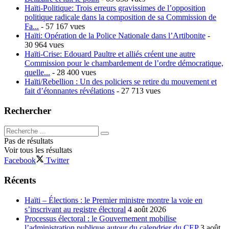
Haïti-Politique: Trois erreurs gravissimes de l’opposition
politique radicale dans la composition de sa Commission de
Fa...
- 57 167 vues
Haïti: Opération de la Police Nationale dans l’Artibonite
-
30 964 vues
Haïti-Crise: Edouard Paultre et alliés créent une autre
Commission pour le chambardement de l’ordre démocratique,
quelle...
- 28 400 vues
Haïti/Rebellion : Un des policiers se retire du mouvement et
fait d’étonnantes révélations
- 27 713 vues
Rechercher
Pas de résultats
Voir tous les résultats
Facebook
Twitter
Récents
Haïti – Élections : le Premier ministre montre la voie en
s’inscrivant au registre électoral
4 août 2026
Processus électoral : le Gouvernement mobilise
l’administration publique autour du calendrier du CEP
3 août