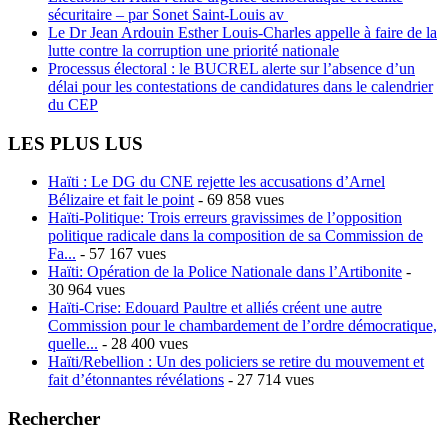
sécuritaire – par Sonet Saint-Louis av
Le Dr Jean Ardouin Esther Louis-Charles appelle à faire de la
lutte contre la corruption une priorité nationale
Processus électoral : le BUCREL alerte sur l’absence d’un
délai pour les contestations de candidatures dans le calendrier
du CEP
LES PLUS LUS
Haïti : Le DG du CNE rejette les accusations d’Arnel
Bélizaire et fait le point
- 69 858 vues
Haïti-Politique: Trois erreurs gravissimes de l’opposition
politique radicale dans la composition de sa Commission de
Fa...
- 57 167 vues
Haïti: Opération de la Police Nationale dans l’Artibonite
-
30 964 vues
Haïti-Crise: Edouard Paultre et alliés créent une autre
Commission pour le chambardement de l’ordre démocratique,
quelle...
- 28 400 vues
Haïti/Rebellion : Un des policiers se retire du mouvement et
fait d’étonnantes révélations
- 27 714 vues
Rechercher