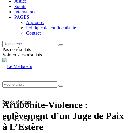
Justice
Sports
International
PAGES
À propos
Politique de confidentialité
Contact
Pas de résultats
Voir tous les résultats
Pas de résultats
Artibonite-Violence :
enlèvement d’un Juge de Paix
Voir tous les résultats
à L’Estère