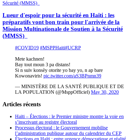
Lueur d'espoir pour la sécurité en Haïti : les
préparatifs vont bon train pour l'arrivée de la
Mission Multinationale de Soutien à la Sécurité
(MMSS)
#COVID19
#MSPPHaiti
#UCRP
Mete kachnen!
Bay tout moun 3 pa distans!
Si n suiv konsèy otorite yo bay yo, n ap bare
Kowonaviris!
pic.twitter.com/aS3BPnmn39
— MINISTÈRE DE LA SANTÉ PUBLIQUE ET DE
LA POPULATION (@MsppOfficiel)
May 30, 2020
Articles récents
Haïti – Élections : le Premier ministre montre la voie en
s’inscrivant au registre électoral
Processus électoral : le Gouvernement mobilise
l’administration publique autour du calendrier du CEP
Élections en Haïti : entre urgence démocratique et réalité