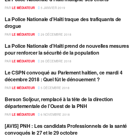
POLICE
PAR
LE MÉDIATEUR
5 JANVIER 2019
La Police Nationale d’Haïti traque des trafiquants de
POLICE
drogue
PAR
LE MÉDIATEUR
29 DÉCEMBRE 2018
La Police Nationale d’Haïti prend de nouvelles mesures
LOCAL
pour renforcer la sécurité de la population
PAR
LE MÉDIATEUR
26 DÉCEMBRE 2018
Le CSPN convoqué au Parlement haïtien, ce mardi 4
ACTUALITÉS
décembre 2018 : Quel fût le dénouement ?
PAR
LE MÉDIATEUR
5 DÉCEMBRE 2018
Berson Soljour, remplacé à la tête de la direction
JUSTICE
départementale de l’Ouest de la PNH
PAR
LE MÉDIATEUR
6 NOVEMBRE 2018
[AVIS] PNH : Les candidats Professionnels de la santé
POLICE
convoqués le 27 et le 29 octobre