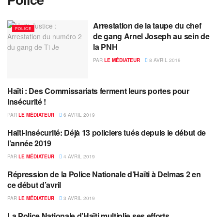
Arrestation de la taupe du chef
POLICE
de gang Arnel Joseph au sein de
la PNH
PAR
LE MÉDIATEUR
8 AVRIL 2019
Haïti : Des Commissariats ferment leurs portes pour
POLICE
insécurité !
PAR
LE MÉDIATEUR
6 AVRIL 2019
Haïti-Insécurité: Déjà 13 policiers tués depuis le début de
POLICE
l’année 2019
PAR
LE MÉDIATEUR
4 AVRIL 2019
Répression de la Police Nationale d’Haïti à Delmas 2 en
POLICE
ce début d’avril
PAR
LE MÉDIATEUR
3 AVRIL 2019
La Police Nationale d’Haïti multiplie ses efforts