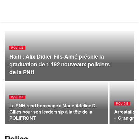
POLICE
Haïti : Alix Didier Fils-Aimé préside la
graduation de 1 192 nouveaux policiers
de la PNH
POLICE
POLICE
La PNH rend hommage à Marie Adeline D.
Gilles pour son leadership à la tête de la
Arrestatio
POLIFRONT
« Gran grif
Police