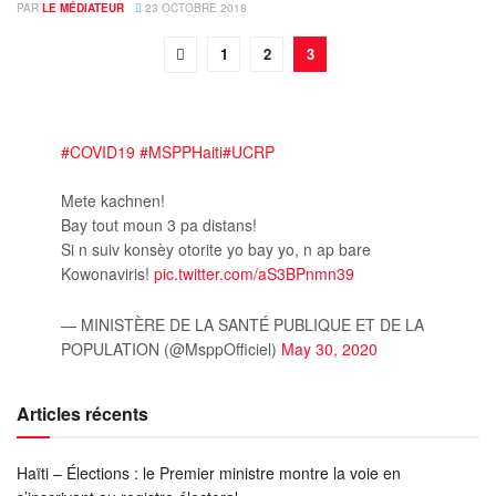
PAR
LE MÉDIATEUR
23 OCTOBRE 2018
1
2
3
#COVID19
#MSPPHaiti
#UCRP
Mete kachnen!
Bay tout moun 3 pa distans!
Si n suiv konsèy otorite yo bay yo, n ap bare
Kowonaviris!
pic.twitter.com/aS3BPnmn39
— MINISTÈRE DE LA SANTÉ PUBLIQUE ET DE LA
POPULATION (@MsppOfficiel)
May 30, 2020
Articles récents
Haïti – Élections : le Premier ministre montre la voie en