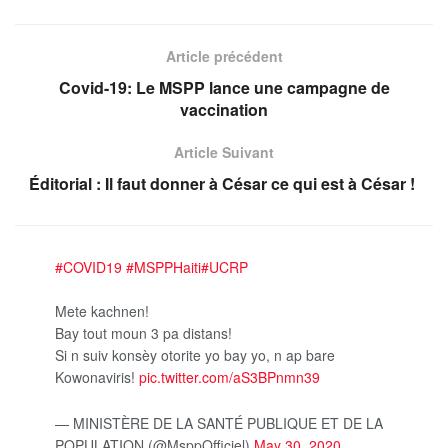
Article précédent
Covid-19: Le MSPP lance une campagne de
vaccination
Article Suivant
Éditorial : Il faut donner à César ce qui est à César !
#COVID19
#MSPPHaiti
#UCRP
Mete kachnen!
Bay tout moun 3 pa distans!
Si n suiv konsèy otorite yo bay yo, n ap bare
Kowonaviris!
pic.twitter.com/aS3BPnmn39
— MINISTÈRE DE LA SANTÉ PUBLIQUE ET DE LA
POPULATION (@MsppOfficiel)
May 30, 2020