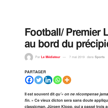
Football/ Premier
au bord du précipi
Par
Le Médiateur
7 mai 2019
dans
Sports
PARTAGER
Il est souvent dit
qu’« on ne récompense jamais
fin.
» Ce vieux dicton sera sans doute appliqué
classicman, Jürgen Klopp, qui a passé trois a