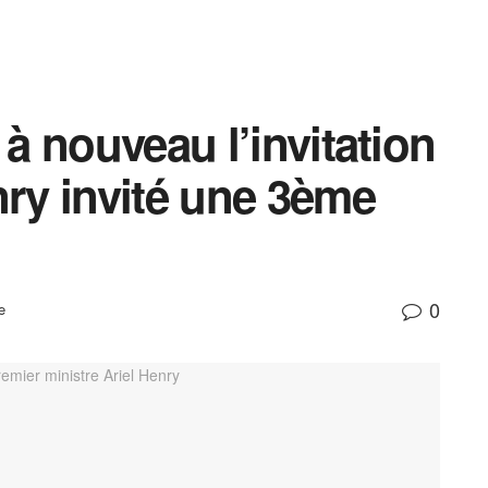
 à nouveau l’invitation
nry invité une 3ème
0
e