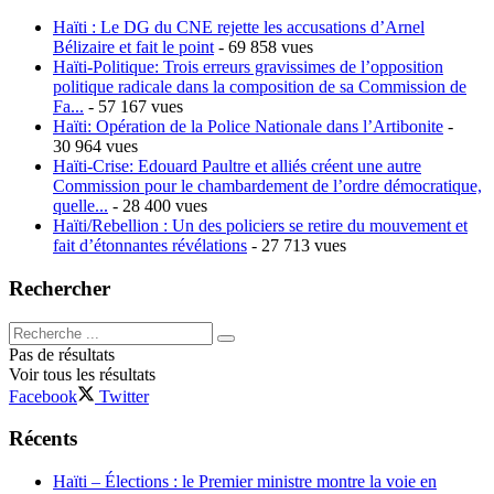
Haïti : Le DG du CNE rejette les accusations d’Arnel
Bélizaire et fait le point
- 69 858 vues
Haïti-Politique: Trois erreurs gravissimes de l’opposition
politique radicale dans la composition de sa Commission de
Fa...
- 57 167 vues
Haïti: Opération de la Police Nationale dans l’Artibonite
-
30 964 vues
Haïti-Crise: Edouard Paultre et alliés créent une autre
Commission pour le chambardement de l’ordre démocratique,
quelle...
- 28 400 vues
Haïti/Rebellion : Un des policiers se retire du mouvement et
fait d’étonnantes révélations
- 27 713 vues
Rechercher
Pas de résultats
Voir tous les résultats
Facebook
Twitter
Récents
Haïti – Élections : le Premier ministre montre la voie en