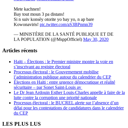
Mete kachnen!
Bay tout moun 3 pa distans!
Si n suiv konsèy otorite yo bay yo, n ap bare
Kowonaviris!
pic.twitter.com/aS3BPnmn39
— MINISTÈRE DE LA SANTÉ PUBLIQUE ET DE
LA POPULATION (@MsppOfficiel)
May 30, 2020
Articles récents
Haïti – Élections : le Premier ministre montre la voie en
s’inscrivant au registre électoral
Processus électoral : le Gouvernement mobilise
l’administration publique autour du calendrier du CEP
Élections en Haïti : entre urgence démocratique et réalité
sécuritaire – par Sonet Saint-Louis av
Le Dr Jean Ardouin Esther Louis-Charles appelle à faire de la
lutte contre la corruption une priorité nationale
Processus électoral : le BUCREL alerte sur l’absence d’un
délai pour les contestations de candidatures dans le calendrier
du CEP
LES PLUS LUS