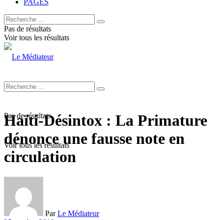
PAGES
Pas de résultats
Voir tous les résultats
Pas de résultats
Haïti-Désintox : La Primature
dénonce une fausse note en
Voir tous les résultats
circulation
Par
Le Médiateur