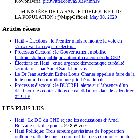
Kowonaviris!
pic.twitter.com/aS3BPnmn39
— MINISTÈRE DE LA SANTÉ PUBLIQUE ET DE
LA POPULATION (@MsppOfficiel)
May 30, 2020
Articles récents
Haïti – Élections : le Premier ministre montre la voie en
s’inscrivant au registre électoral
Processus électoral : le Gouvernement mobilise
l’administration publique autour du calendrier du CEP
Élections en Haïti : entre urgence démocratique et réalité
sécuritaire – par Sonet Saint-Louis av
Le Dr Jean Ardouin Esther Louis-Charles appelle à faire de la
lutte contre la corruption une priorité nationale
Processus électoral : le BUCREL alerte sur l’absence d’un
délai pour les contestations de candidatures dans le calendrier
du CEP
LES PLUS LUS
Haïti : Le DG du CNE rejette les accusations d’Arnel
Bélizaire et fait le point
- 69 858 vues
Haïti-Politique: Trois erreurs gravissimes de l’opposition
politique radicale dans la composition de sa Commission de