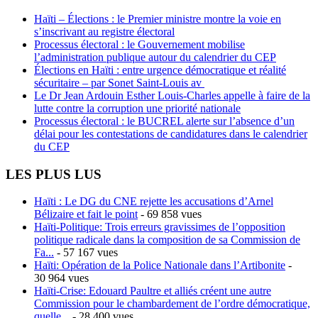
Haïti – Élections : le Premier ministre montre la voie en
s’inscrivant au registre électoral
Processus électoral : le Gouvernement mobilise
l’administration publique autour du calendrier du CEP
Élections en Haïti : entre urgence démocratique et réalité
sécuritaire – par Sonet Saint-Louis av
Le Dr Jean Ardouin Esther Louis-Charles appelle à faire de la
lutte contre la corruption une priorité nationale
Processus électoral : le BUCREL alerte sur l’absence d’un
délai pour les contestations de candidatures dans le calendrier
du CEP
LES PLUS LUS
Haïti : Le DG du CNE rejette les accusations d’Arnel
Bélizaire et fait le point
- 69 858 vues
Haïti-Politique: Trois erreurs gravissimes de l’opposition
politique radicale dans la composition de sa Commission de
Fa...
- 57 167 vues
Haïti: Opération de la Police Nationale dans l’Artibonite
-
30 964 vues
Haïti-Crise: Edouard Paultre et alliés créent une autre
Commission pour le chambardement de l’ordre démocratique,
quelle...
- 28 400 vues