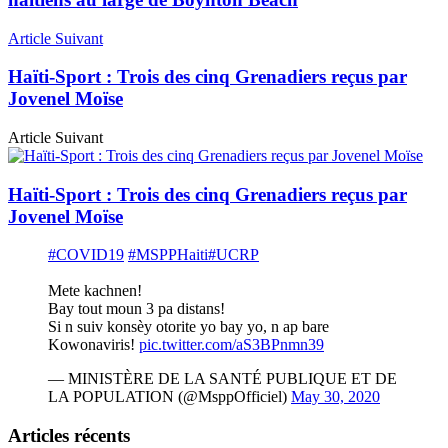
Article Suivant
Haïti-Sport : Trois des cinq Grenadiers reçus par
Jovenel Moïse
Article Suivant
Haïti-Sport : Trois des cinq Grenadiers reçus par
Jovenel Moïse
#COVID19
#MSPPHaiti
#UCRP
Mete kachnen!
Bay tout moun 3 pa distans!
Si n suiv konsèy otorite yo bay yo, n ap bare
Kowonaviris!
pic.twitter.com/aS3BPnmn39
— MINISTÈRE DE LA SANTÉ PUBLIQUE ET DE
LA POPULATION (@MsppOfficiel)
May 30, 2020
Articles récents