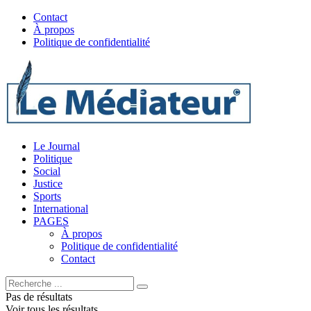
Contact
À propos
Politique de confidentialité
Le Journal
Politique
Social
Justice
Sports
International
PAGES
À propos
Politique de confidentialité
Contact
Pas de résultats
Voir tous les résultats