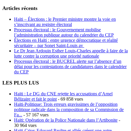
Articles récents
Haïti – Élections : le Premier ministre montre la voie en
s’inscrivant au registre électoral
Processus électoral : le Gouvernement mobilise
l’administration publique autour du calendrier du CEP
Élections en Haïti : entre urgence démocratique et réalité
sécuritaire – par Sonet Saint-Louis av
Le Dr Jean Ardouin Esther Louis-Charles appelle à faire de la
lutte contre la corruption une priorité nationale
Processus électoral : le BUCREL alerte sur l’absence d’un
délai pour les contestations de candidatures dans le calendrier
du CEP
LES PLUS LUS
Haïti : Le DG du CNE rejette les accusations d’Arnel
Bélizaire et fait le point
- 69 858 vues
Haïti-Politique: Trois erreurs gravissimes de l’opposition
politique radicale dans la composition de sa Commission de
Fa...
- 57 167 vues
Haïti: Opération de la Police Nationale dans l’Artibonite
-
30 964 vues
Haïti-Crise: Edouard Paultre et alliés créent une autre