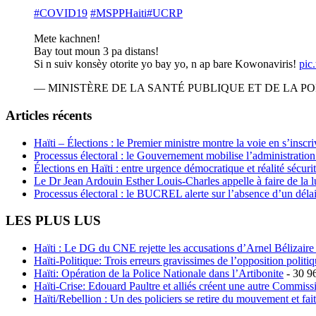
#COVID19
#MSPPHaiti
#UCRP
Mete kachnen!
Bay tout moun 3 pa distans!
Si n suiv konsèy otorite yo bay yo, n ap bare Kowonaviris!
pic
— MINISTÈRE DE LA SANTÉ PUBLIQUE ET DE LA POP
Articles récents
Haïti – Élections : le Premier ministre montre la voie en s’inscri
Processus électoral : le Gouvernement mobilise l’administratio
Élections en Haïti : entre urgence démocratique et réalité sécur
Le Dr Jean Ardouin Esther Louis-Charles appelle à faire de la lu
Processus électoral : le BUCREL alerte sur l’absence d’un délai
LES PLUS LUS
Haïti : Le DG du CNE rejette les accusations d’Arnel Bélizaire e
Haïti-Politique: Trois erreurs gravissimes de l’opposition polit
Haïti: Opération de la Police Nationale dans l’Artibonite
- 30 9
Haïti-Crise: Edouard Paultre et alliés créent une autre Commis
Haïti/Rebellion : Un des policiers se retire du mouvement et fai