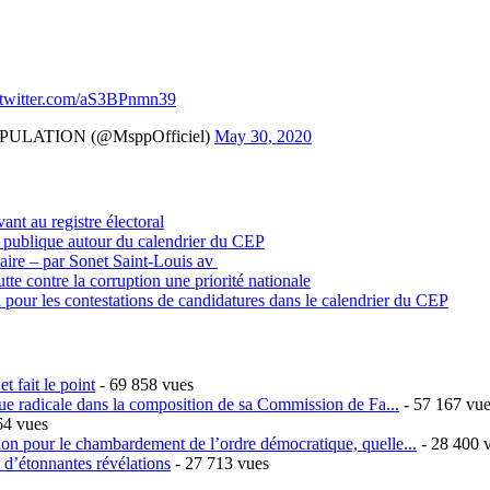
.twitter.com/aS3BPnmn39
ULATION (@MsppOfficiel)
May 30, 2020
vant au registre électoral
n publique autour du calendrier du CEP
itaire – par Sonet Saint-Louis av
tte contre la corruption une priorité nationale
 pour les contestations de candidatures dans le calendrier du CEP
t fait le point
- 69 858 vues
ique radicale dans la composition de sa Commission de Fa...
- 57 167 vu
64 vues
sion pour le chambardement de l’ordre démocratique, quelle...
- 28 400 
t d’étonnantes révélations
- 27 713 vues