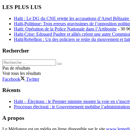
LES PLUS LUS
Haïti : Le DG du CNE rejette les accusations d’Arnel Bélizaire e
Haïti-Politique: Trois erreurs gravissimes de l’opposition polit
Haïti: Opération de la Police Nationale dans l’Artibonite
- 30 9
Haïti-Crise: Edouard Paultre et alliés créent une autre Commis
Haïti/Rebellion : Un des policiers se retire du mouvement et fai
Rechercher
Pas de résultats
Voir tous les résultats
Facebook
Twitter
Récents
Haïti – Élections : le Premier ministre montre la voie en s’inscri
Processus électoral : le Gouvernement mobilise l’administratio
A propos
Le Médiateur est un média en ligne disponible sur le site
www.lemedia