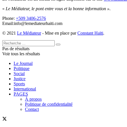
«
Le Médiateur, le pont entre vous et la bonne information »
.
Phone:
+509 3406-2576
Email:info@lemediateurhaiti.com
© 2021
Le Médiateur
- Mise en place par
Constant Haïti
.
Pas de résultats
Voir tous les résultats
Le Journal
Politique
Social
Justice
Sports
International
PAGES
À propos
Politique de confidentialité
Contact