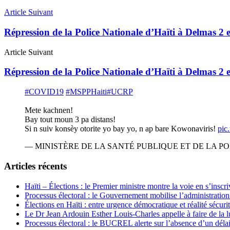
Article Suivant
Répression de la Police Nationale d’Haïti à Delmas 2 e
Article Suivant
Répression de la Police Nationale d’Haïti à Delmas 2 e
#COVID19
#MSPPHaiti
#UCRP
Mete kachnen!
Bay tout moun 3 pa distans!
Si n suiv konsèy otorite yo bay yo, n ap bare Kowonaviris!
pic
— MINISTÈRE DE LA SANTÉ PUBLIQUE ET DE LA POP
Articles récents
Haïti – Élections : le Premier ministre montre la voie en s’inscri
Processus électoral : le Gouvernement mobilise l’administratio
Élections en Haïti : entre urgence démocratique et réalité sécur
Le Dr Jean Ardouin Esther Louis-Charles appelle à faire de la lu
Processus électoral : le BUCREL alerte sur l’absence d’un délai