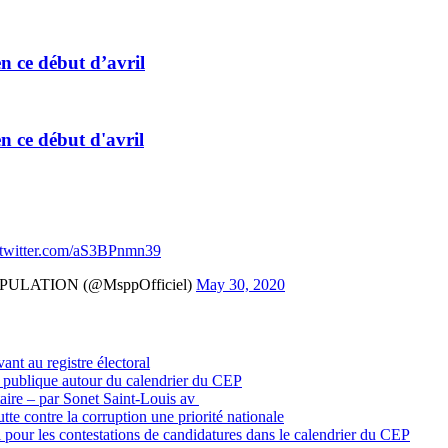
n ce début d’avril
n ce début d'avril
.twitter.com/aS3BPnmn39
ULATION (@MsppOfficiel)
May 30, 2020
vant au registre électoral
n publique autour du calendrier du CEP
itaire – par Sonet Saint-Louis av
tte contre la corruption une priorité nationale
 pour les contestations de candidatures dans le calendrier du CEP