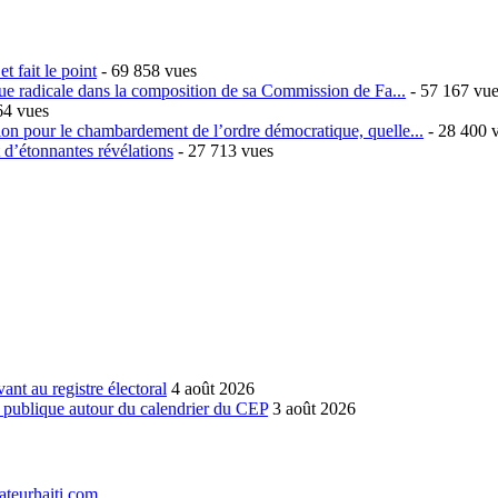
t fait le point
- 69 858 vues
ique radicale dans la composition de sa Commission de Fa...
- 57 167 vu
64 vues
sion pour le chambardement de l’ordre démocratique, quelle...
- 28 400 
t d’étonnantes révélations
- 27 713 vues
vant au registre électoral
4 août 2026
n publique autour du calendrier du CEP
3 août 2026
teurhaiti.com
.