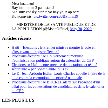
Mete kachnen!
Bay tout moun 3 pa distans!
Si n suiv konsèy otorite yo bay yo, n ap bare
Kowonaviris!
pic.twitter.com/aS3BPnmn39
— MINISTÈRE DE LA SANTÉ PUBLIQUE ET DE
LA POPULATION (@MsppOfficiel)
May 30, 2020
Articles récents
Haïti – Élections : le Premier ministre montre la voie en
s’inscrivant au registre électoral
Processus électoral : le Gouvernement mobilise
l’administration publique autour du calendrier du CEP
Élections en Haïti : entre urgence démocratique et réalité
sécuritaire – par Sonet Saint-Louis av
Le Dr Jean Ardouin Esther Louis-Charles appelle à faire de la
lutte contre la corruption une priorité nationale
Processus électoral : le BUCREL alerte sur l’absence d’un
délai pour les contestations de candidatures dans le calendrier
du CEP
LES PLUS LUS