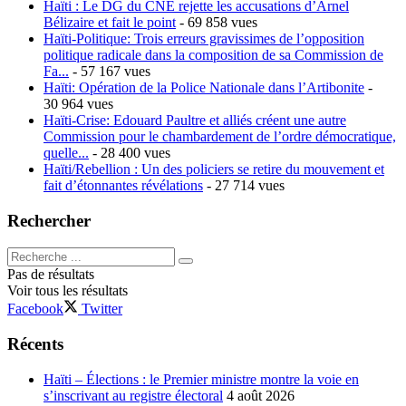
Haïti : Le DG du CNE rejette les accusations d’Arnel
Bélizaire et fait le point
- 69 858 vues
Haïti-Politique: Trois erreurs gravissimes de l’opposition
politique radicale dans la composition de sa Commission de
Fa...
- 57 167 vues
Haïti: Opération de la Police Nationale dans l’Artibonite
-
30 964 vues
Haïti-Crise: Edouard Paultre et alliés créent une autre
Commission pour le chambardement de l’ordre démocratique,
quelle...
- 28 400 vues
Haïti/Rebellion : Un des policiers se retire du mouvement et
fait d’étonnantes révélations
- 27 714 vues
Rechercher
Pas de résultats
Voir tous les résultats
Facebook
Twitter
Récents
Haïti – Élections : le Premier ministre montre la voie en
s’inscrivant au registre électoral
4 août 2026