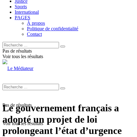
Justice
Sports
International
PAGES
À propos
Politique de confidentialité
Contact
Pas de résultats
Voir tous les résultats
Pas de résultats
Le gouvernement français a
adopté un projet de loi
Voir tous les résultats
prolongeant l’état d’urgence