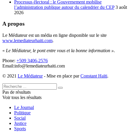
Processus électoral : le Gouvernement mobilise
l’administration publique autour du calendrier du CEP
3 août
2026
A propos
Le Médiateur est un média en ligne disponible sur le site
www.lemediateurhaiti.com
.
«
Le Médiateur, le pont entre vous et la bonne information »
.
Phone:
+509 3406-2576
Email:info@lemediateurhaiti.com
© 2021
Le Médiateur
- Mise en place par
Constant Haïti
.
Pas de résultats
Voir tous les résultats
Le Journal
Politique
Social
Justice
Sports