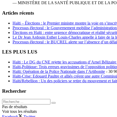
— MINISTÈRE DE LA SANTÉ PUBLIQUE ET DE LA POP
Articles récents
Haïti – Élections : le Premier ministre montre la voie en s’inscri
Processus électoral : le Gouvernement mobilise l’administratio
Élections en Haïti : entre urgence démocratique et réalité sécur
Le Dr Jean Ardouin Esther Louis-Charles appelle à faire de la lu
Processus électoral : le BUCREL alerte sur l’absence d’un délai
LES PLUS LUS
Haïti : Le DG du CNE rejette les accusations d’Arnel Bélizaire e
Haïti-Politique: Trois erreurs gravissimes de l’opposition polit
Haïti: Opération de la Police Nationale dans l’Artibonite
- 30 9
Haïti-Crise: Edouard Paultre et alliés créent une autre Commis
Haïti/Rebellion : Un des policiers se retire du mouvement et fai
Rechercher
Pas de résultats
Voir tous les résultats
Facebook
Twitter