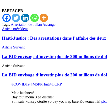
PARTAGER
Tags:
Arrestation de Julian Assange
Article précédent
Haïti-Justice : Des arrestations dans l’affaire des de
Article Suivant
La BID envisage d’investir plus de 200 millions de dol
Article Suivant
La BID envisage d’investir plus de 200 millions de dol
#COVID19
#MSPPHaiti
#UCRP
Mete kachnen!
Bay tout moun 3 pa distans!
Si n suiv konsèy otorite yo bay yo, n ap bare Kowonaviris!
pic