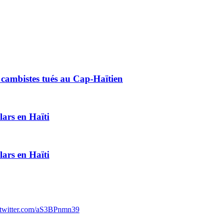
ux cambistes tués au Cap-Haïtien
lars en Haïti
lars en Haïti
.twitter.com/aS3BPnmn39