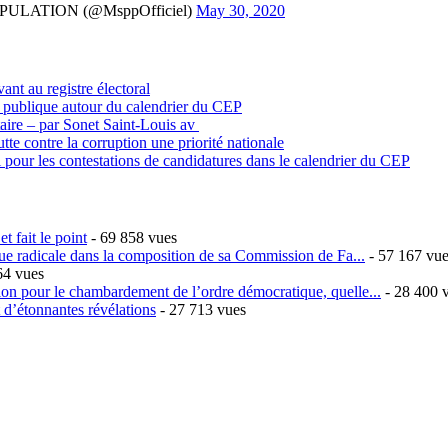
ULATION (@MsppOfficiel)
May 30, 2020
vant au registre électoral
n publique autour du calendrier du CEP
itaire – par Sonet Saint-Louis av
tte contre la corruption une priorité nationale
 pour les contestations de candidatures dans le calendrier du CEP
t fait le point
- 69 858 vues
ique radicale dans la composition de sa Commission de Fa...
- 57 167 vu
64 vues
sion pour le chambardement de l’ordre démocratique, quelle...
- 28 400 
t d’étonnantes révélations
- 27 713 vues