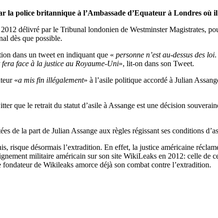
par la police britannique à l’Ambassade d’Equateur à Londres où il 
in 2012 délivré par le Tribunal londonien de Westminster Magistrates, p
nal dès que possible.
tation dans un tweet en indiquant que «
personne n’est au-dessus des loi
.
 fera face à la justice au Royaume-Uni
», lit-on dans son Tweet.
ateur «
a mis fin illégalement
» à l’asile politique accordé à Julian Assa
er que le retrait du statut d’asile à Assange est une décision souverain
s de la part de Julian Assange aux règles régissant ses conditions d’a
 risque désormais l’extradition. En effet, la justice américaine réclame
eignement militaire américain sur son site WikiLeaks en 2012: celle de c
le fondateur de Wikileaks amorce déjà son combat contre l’extradition.