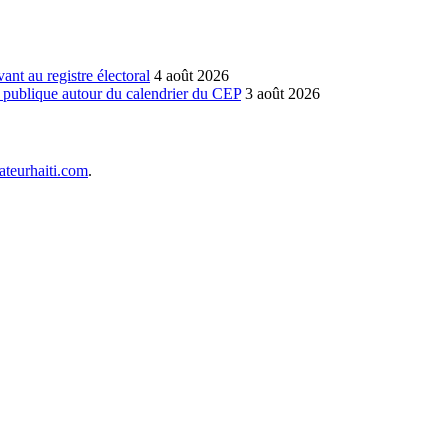
vant au registre électoral
4 août 2026
n publique autour du calendrier du CEP
3 août 2026
teurhaiti.com
.