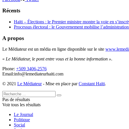
Récents
Haïti – Élections : le Premier ministre montre la voie en s’inscri
Processus électoral : le Gouvernement mobilise l’administratio
A propos
Le Médiateur est un média en ligne disponible sur le site
www.lemedia
«
Le Médiateur, le pont entre vous et la bonne information »
.
Phone:
+509 3406-2576
Email:info@lemediateurhaiti.com
© 2021
Le Médiateur
- Mise en place par
Constant Haïti
.
Pas de résultats
Voir tous les résultats
Le Journal
Politique
Social