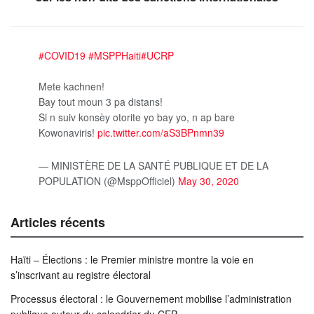
#COVID19
#MSPPHaiti
#UCRP
Mete kachnen!
Bay tout moun 3 pa distans!
Si n suiv konsèy otorite yo bay yo, n ap bare
Kowonaviris!
pic.twitter.com/aS3BPnmn39
— MINISTÈRE DE LA SANTÉ PUBLIQUE ET DE LA
POPULATION (@MsppOfficiel)
May 30, 2020
Articles récents
Haïti – Élections : le Premier ministre montre la voie en
s’inscrivant au registre électoral
Processus électoral : le Gouvernement mobilise l’administration
publique autour du calendrier du CEP