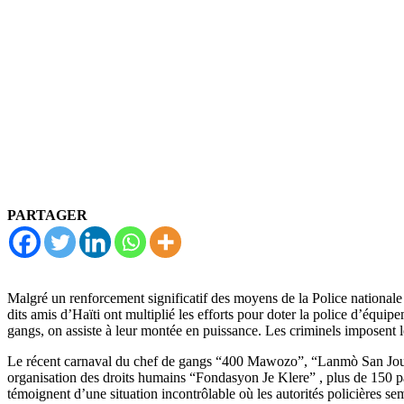
PARTAGER
Malgré un renforcement significatif des moyens de la Police national
dits amis d’Haïti ont multiplié les efforts pour doter la police d’équip
gangs, on assiste à leur montée en puissance. Les criminels imposent l
Le récent carnaval du chef de gangs “400 Mawozo”, “Lanmò San Jou” a ét
organisation des droits humains “Fondasyon Je Klere” , plus de 150 pay
témoignent d’une situation incontrôlable où les autorités policières se