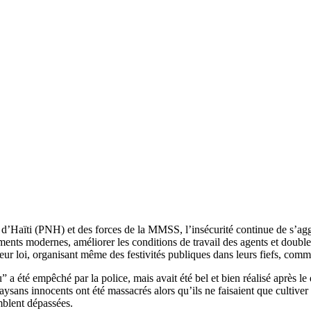
e d’Haïti (PNH) et des forces de la MMSS, l’insécurité continue de s’ag
ements modernes, améliorer les conditions de travail des agents et doubler 
eur loi, organisant même des festivités publiques dans leurs fiefs, comm
é empêché par la police, mais avait été bel et bien réalisé après le dé
sans innocents ont été massacrés alors qu’ils ne faisaient que cultiver
mblent dépassées.