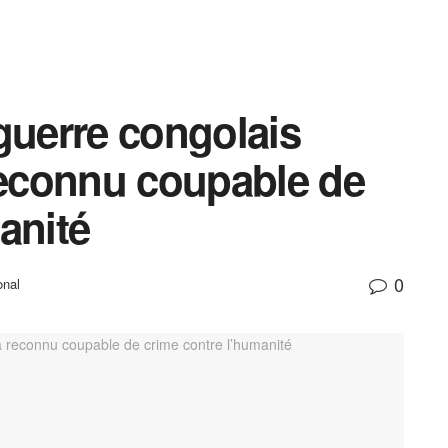
guerre congolais
econnu coupable de
anité
0
onal