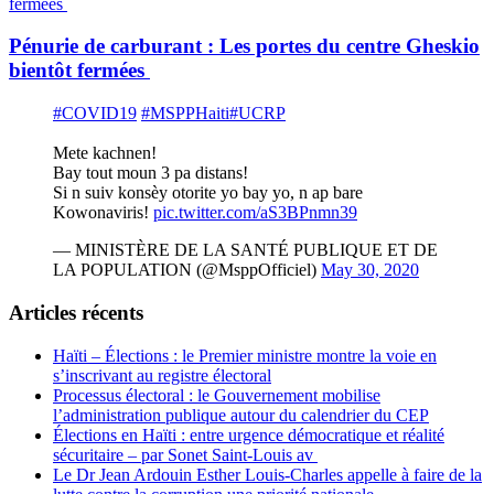
Pénurie de carburant : Les portes du centre Gheskio
bientôt fermées
#COVID19
#MSPPHaiti
#UCRP
Mete kachnen!
Bay tout moun 3 pa distans!
Si n suiv konsèy otorite yo bay yo, n ap bare
Kowonaviris!
pic.twitter.com/aS3BPnmn39
— MINISTÈRE DE LA SANTÉ PUBLIQUE ET DE
LA POPULATION (@MsppOfficiel)
May 30, 2020
Articles récents
Haïti – Élections : le Premier ministre montre la voie en
s’inscrivant au registre électoral
Processus électoral : le Gouvernement mobilise
l’administration publique autour du calendrier du CEP
Élections en Haïti : entre urgence démocratique et réalité
sécuritaire – par Sonet Saint-Louis av
Le Dr Jean Ardouin Esther Louis-Charles appelle à faire de la