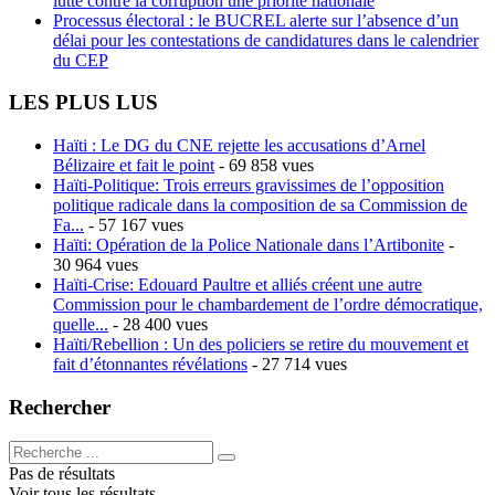
lutte contre la corruption une priorité nationale
Processus électoral : le BUCREL alerte sur l’absence d’un
délai pour les contestations de candidatures dans le calendrier
du CEP
LES PLUS LUS
Haïti : Le DG du CNE rejette les accusations d’Arnel
Bélizaire et fait le point
- 69 858 vues
Haïti-Politique: Trois erreurs gravissimes de l’opposition
politique radicale dans la composition de sa Commission de
Fa...
- 57 167 vues
Haïti: Opération de la Police Nationale dans l’Artibonite
-
30 964 vues
Haïti-Crise: Edouard Paultre et alliés créent une autre
Commission pour le chambardement de l’ordre démocratique,
quelle...
- 28 400 vues
Haïti/Rebellion : Un des policiers se retire du mouvement et
fait d’étonnantes révélations
- 27 714 vues
Rechercher
Pas de résultats
Voir tous les résultats