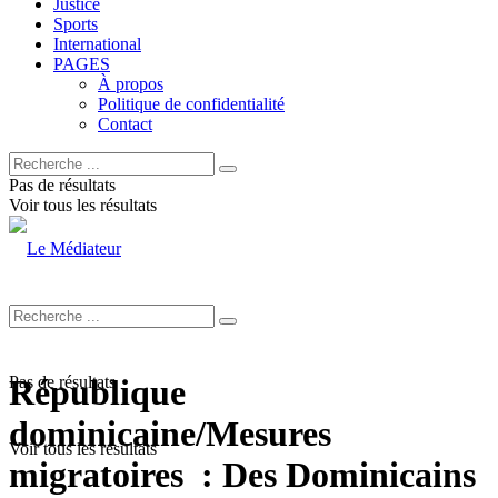
Justice
Sports
International
PAGES
À propos
Politique de confidentialité
Contact
Pas de résultats
Voir tous les résultats
Pas de résultats
République
dominicaine/Mesures
Voir tous les résultats
migratoires : Des Dominicains