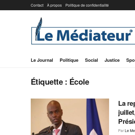
Contact
À propos
Politique de confidentialité
Le Journal
Politique
Social
Justice
Spo
Étiquette :
École
La re
juille
Prési
Par
Le Me