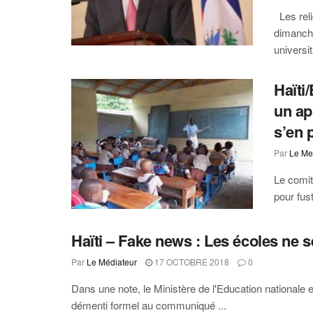
Les reli
dimanche
universit
Haïti
un ap
s’en 
Par
Le Me
Le comit
pour fus
Haïti – Fake news : Les écoles ne
Par
Le Médiateur
17 OCTOBRE 2018
0
Dans une note, le Ministère de l'Education nationale
démenti formel au communiqué ...