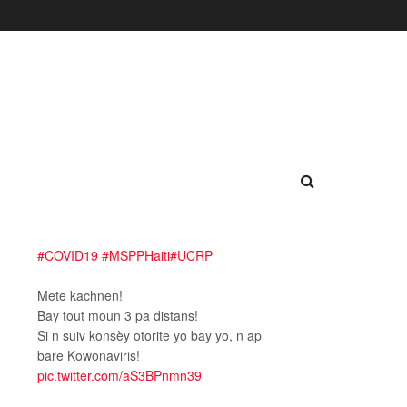
#COVID19
#MSPPHaiti
#UCRP
Mete kachnen!
Bay tout moun 3 pa distans!
Si n suiv konsèy otorite yo bay yo, n ap
bare Kowonaviris!
pic.twitter.com/aS3BPnmn39