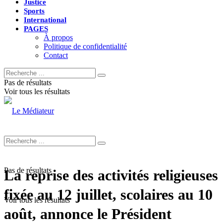
Justice
Sports
International
PAGES
À propos
Politique de confidentialité
Contact
Pas de résultats
Voir tous les résultats
Pas de résultats
La reprise des activités religieuses
fixée au 12 juillet, scolaires au 10
Voir tous les résultats
août, annonce le Président