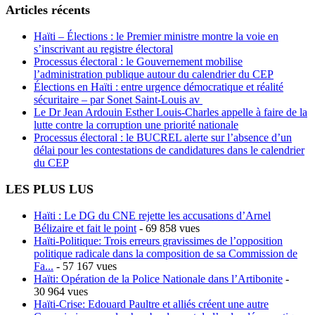
Articles récents
Haïti – Élections : le Premier ministre montre la voie en
s’inscrivant au registre électoral
Processus électoral : le Gouvernement mobilise
l’administration publique autour du calendrier du CEP
Élections en Haïti : entre urgence démocratique et réalité
sécuritaire – par Sonet Saint-Louis av
Le Dr Jean Ardouin Esther Louis-Charles appelle à faire de la
lutte contre la corruption une priorité nationale
Processus électoral : le BUCREL alerte sur l’absence d’un
délai pour les contestations de candidatures dans le calendrier
du CEP
LES PLUS LUS
Haïti : Le DG du CNE rejette les accusations d’Arnel
Bélizaire et fait le point
- 69 858 vues
Haïti-Politique: Trois erreurs gravissimes de l’opposition
politique radicale dans la composition de sa Commission de
Fa...
- 57 167 vues
Haïti: Opération de la Police Nationale dans l’Artibonite
-
30 964 vues
Haïti-Crise: Edouard Paultre et alliés créent une autre