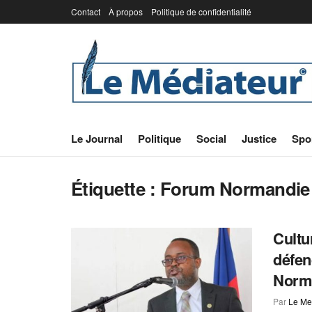
Contact
À propos
Politique de confidentialité
Le Journal
Politique
Social
Justice
Spo
Étiquette :
Forum Normandie
Cultu
défen
Norma
Par
Le Me