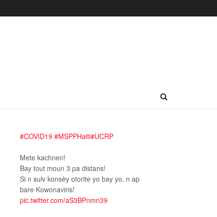
#COVID19
#MSPPHaiti
#UCRP
Mete kachnen!
Bay tout moun 3 pa distans!
Si n suiv konsèy otorite yo bay yo, n ap
bare Kowonaviris!
pic.twitter.com/aS3BPnmn39