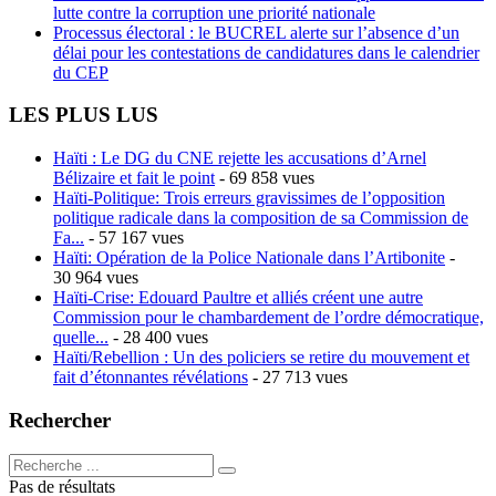
lutte contre la corruption une priorité nationale
Processus électoral : le BUCREL alerte sur l’absence d’un
délai pour les contestations de candidatures dans le calendrier
du CEP
LES PLUS LUS
Haïti : Le DG du CNE rejette les accusations d’Arnel
Bélizaire et fait le point
- 69 858 vues
Haïti-Politique: Trois erreurs gravissimes de l’opposition
politique radicale dans la composition de sa Commission de
Fa...
- 57 167 vues
Haïti: Opération de la Police Nationale dans l’Artibonite
-
30 964 vues
Haïti-Crise: Edouard Paultre et alliés créent une autre
Commission pour le chambardement de l’ordre démocratique,
quelle...
- 28 400 vues
Haïti/Rebellion : Un des policiers se retire du mouvement et
fait d’étonnantes révélations
- 27 713 vues
Rechercher
Pas de résultats