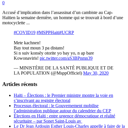
0
Accusé d’implication dans l’assassinat d’un cambiste au Cap-
Haïtien la semaine dernière, un homme qui se trouvait à bord d’une
motocyclette ...
#COVID19
#MSPPHaiti
#UCRP
Mete kachnen!
Bay tout moun 3 pa distans!
Si n suiv konsèy otorite yo bay yo, n ap bare
Kowonaviris!
pic.twitter.com/aS3BPnmn39
— MINISTÈRE DE LA SANTÉ PUBLIQUE ET DE
LA POPULATION (@MsppOfficiel)
May 30, 2020
Articles récents
Haïti – Élections : le Premier ministre montre la voie en
s’inscrivant au registre électoral
Processus électoral : le Gouvernement mobilise
l’administration publique autour du calendrier du CEP
Élections en Haïti : entre urgence démocratique et réalité
sécuritaire – par Sonet Saint-Louis av
Le Dr Jean Ardouin Esther Louis-Charles appelle à faire de la