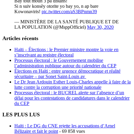
Bay tout moun 3 pa distans!
Si n suiv konsèy otorite yo bay yo, n ap bare
Kowonaviris!
pic.twitter.com/aS3BPnmn39
— MINISTÈRE DE LA SANTÉ PUBLIQUE ET DE
LA POPULATION (@MsppOfficiel)
May 30, 2020
Articles récents
Haïti – Élections : le Premier ministre montre la voie en
s’inscrivant au registre électoral
Processus électoral : le Gouvernement mobilise
l’administration publique autour du calendrier du CEP
Élections en Haïti : entre urgence démocratique et réalité
sécuritaire – par Sonet Saint-Louis av
Le Dr Jean Ardouin Esther Louis-Charles appelle à faire de la
lutte contre la corruption une priorité nationale
Processus électoral : le BUCREL alerte sur l’absence d’un
délai pour les contestations de candidatures dans le calendrier
du CEP
LES PLUS LUS
Haïti : Le DG du CNE rejette les accusations d’Arnel
Bélizaire et fait le point
- 69 858 vues