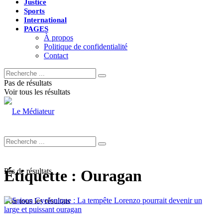
Justice
Sports
International
PAGES
À propos
Politique de confidentialité
Contact
Pas de résultats
Voir tous les résultats
Pas de résultats
Étiquette :
Ouragan
Voir tous les résultats