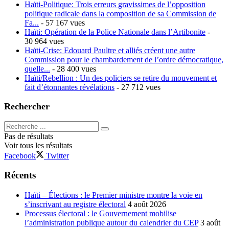
Haïti-Politique: Trois erreurs gravissimes de l’opposition
politique radicale dans la composition de sa Commission de
Fa...
- 57 167 vues
Haïti: Opération de la Police Nationale dans l’Artibonite
-
30 964 vues
Haïti-Crise: Edouard Paultre et alliés créent une autre
Commission pour le chambardement de l’ordre démocratique,
quelle...
- 28 400 vues
Haïti/Rebellion : Un des policiers se retire du mouvement et
fait d’étonnantes révélations
- 27 712 vues
Rechercher
Pas de résultats
Voir tous les résultats
Facebook
Twitter
Récents
Haïti – Élections : le Premier ministre montre la voie en
s’inscrivant au registre électoral
4 août 2026
Processus électoral : le Gouvernement mobilise
l’administration publique autour du calendrier du CEP
3 août