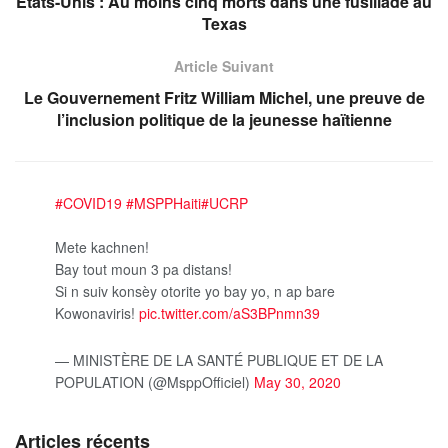
États-Unis : Au moins cinq morts dans une fusillade au
Texas
Article Suivant
Le Gouvernement Fritz William Michel, une preuve de
l’inclusion politique de la jeunesse haïtienne
#COVID19
#MSPPHaiti
#UCRP
Mete kachnen!
Bay tout moun 3 pa distans!
Si n suiv konsèy otorite yo bay yo, n ap bare
Kowonaviris!
pic.twitter.com/aS3BPnmn39
— MINISTÈRE DE LA SANTÉ PUBLIQUE ET DE LA
POPULATION (@MsppOfficiel)
May 30, 2020
Articles récents