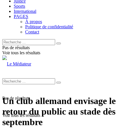
Justice
Sports
International
PAGES
À propos
Politique de confidentialité
Contact
Pas de résultats
Voir tous les résultats
Pas de résultats
Un club allemand envisage le
retour du public au stade dès
Voir tous les résultats
septembre