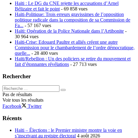
Haïti : Le DG du CNE rejette les accusations d’Arnel
Bélizaire et fait le point
- 69 858 vues
Haïti-Politique: Trois erreurs gravissimes de l’opposition
politique radicale dans la composition de sa Commission de
Fa...
- 57 167 vues
Haïti: Opération de la Police Nationale dans l’Artibonite
-
30 964 vues
Haïti-Crise: Edouard Paultre et alliés créent une autre
Commission pour le chambardement de l’ordre démocratique,
quelle...
- 28 400 vues
Haïti/Rebellion : Un des policiers se retire du mouvement et
fait d’étonnantes révélations
- 27 713 vues
Rechercher
Pas de résultats
Voir tous les résultats
Facebook
Twitter
Récents
Haïti – Élections : le Premier ministre montre la voie en
s’inscrivant au registre électoral
4 août 2026