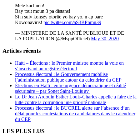
Mete kachnen!
Bay tout moun 3 pa distans!
Si n suiv konsèy otorite yo bay yo, n ap bare
Kowonaviris!
pic.twitter.com/aS3BPnmn39
— MINISTÈRE DE LA SANTÉ PUBLIQUE ET DE
LA POPULATION (@MsppOfficiel)
May 30, 2020
Articles récents
Haïti – Élections : le Premier ministre montre la voie en
s’inscrivant au registre électoral
Processus électoral : le Gouvernement mobilise
l’administration publique autour du calendrier du CEP
Élections en Haïti : entre urgence démocratique et réalité
sécuritaire – par Sonet Saint-Louis av
Le Dr Jean Ardouin Esther Louis-Charles appelle à faire de la
lutte contre la corruption une priorité nationale
Processus électoral : le BUCREL alerte sur l’absence d’un
délai pour les contestations de candidatures dans le calendrier
du CEP
LES PLUS LUS