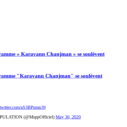
gramme « Karavann Chanjman » se soulèvent
gramme "Karavann Chanjman" se soulèvent
.twitter.com/aS3BPnmn39
ULATION (@MsppOfficiel)
May 30, 2020