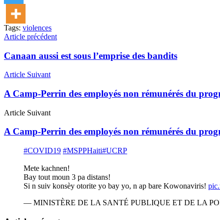
Tags:
violences
Article précédent
Canaan aussi est sous l’emprise des bandits
Article Suivant
A Camp-Perrin des employés non rémunérés du pro
Article Suivant
A Camp-Perrin des employés non rémunérés du pro
#COVID19
#MSPPHaiti
#UCRP
Mete kachnen!
Bay tout moun 3 pa distans!
Si n suiv konsèy otorite yo bay yo, n ap bare Kowonaviris!
pic
— MINISTÈRE DE LA SANTÉ PUBLIQUE ET DE LA POP