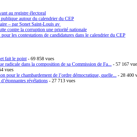
vant au registre électoral
n publique autour du calendrier du CEP
itaire – par Sonet Saint-Louis av
tte contre la corruption une priorité nationale
 pour les contestations de candidatures dans le calendrier du CEP
t fait le point
- 69 858 vues
ique radicale dans la composition de sa Commission de Fa...
- 57 167 vu
64 vues
sion pour le chambardement de l’ordre démocratique, quelle...
- 28 400 
t d’étonnantes révélations
- 27 713 vues