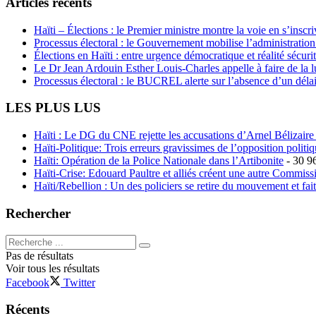
Articles récents
Haïti – Élections : le Premier ministre montre la voie en s’inscri
Processus électoral : le Gouvernement mobilise l’administratio
Élections en Haïti : entre urgence démocratique et réalité sécur
Le Dr Jean Ardouin Esther Louis-Charles appelle à faire de la lu
Processus électoral : le BUCREL alerte sur l’absence d’un délai
LES PLUS LUS
Haïti : Le DG du CNE rejette les accusations d’Arnel Bélizaire e
Haïti-Politique: Trois erreurs gravissimes de l’opposition polit
Haïti: Opération de la Police Nationale dans l’Artibonite
- 30 9
Haïti-Crise: Edouard Paultre et alliés créent une autre Commis
Haïti/Rebellion : Un des policiers se retire du mouvement et fai
Rechercher
Pas de résultats
Voir tous les résultats
Facebook
Twitter
Récents