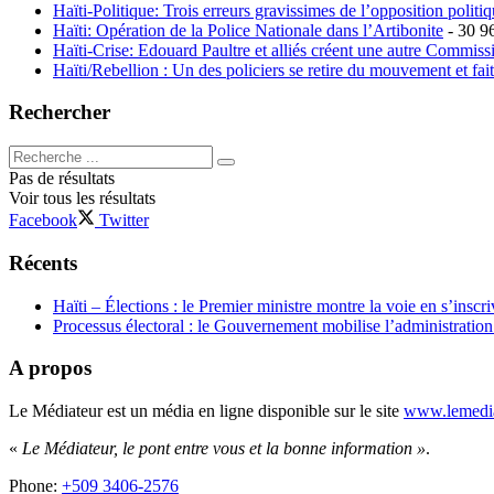
Haïti-Politique: Trois erreurs gravissimes de l’opposition polit
Haïti: Opération de la Police Nationale dans l’Artibonite
- 30 9
Haïti-Crise: Edouard Paultre et alliés créent une autre Commis
Haïti/Rebellion : Un des policiers se retire du mouvement et fai
Rechercher
Pas de résultats
Voir tous les résultats
Facebook
Twitter
Récents
Haïti – Élections : le Premier ministre montre la voie en s’inscri
Processus électoral : le Gouvernement mobilise l’administratio
A propos
Le Médiateur est un média en ligne disponible sur le site
www.lemedia
«
Le Médiateur, le pont entre vous et la bonne information »
.
Phone:
+509 3406-2576