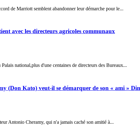
ccord de Marriott semblent abandonner leur démarche pour le...
etient avec les directeurs agricoles communaux
alais national,plus d'une centaines de directeurs des Bureaux...
amy (Don Kato) veut-il se démarquer de son « ami » Dim
ateur Antonio Cheramy, qui n'a jamais caché son amitié à...