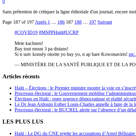
0
Sans prétention de critiquer la ligne éditoriale d'un journal, encore mo
Page 187 of 197
Après
1
…
186
187
188
…
197
Suivant
#COVID19
#MSPPHaiti
#UCRP
Mete kachnen!
Bay tout moun 3 pa distans!
Si n suiv konsèy otorite yo bay yo, n ap bare Kowonaviris!
pic
— MINISTÈRE DE LA SANTÉ PUBLIQUE ET DE LA POP
Articles récents
Haïti – Élections : le Premier ministre montre la voie en s’inscri
Processus électoral : le Gouvernement mobilise l’administratio
Élections en Haïti : entre urgence démocratique et réalité sécur
Le Dr Jean Ardouin Esther Louis-Charles appelle à faire de la lu
Processus électoral : le BUCREL alerte sur l’absence d’un délai
LES PLUS LUS
Haïti : Le DG du CNE rejette les accusations d’Arnel Bélizaire e