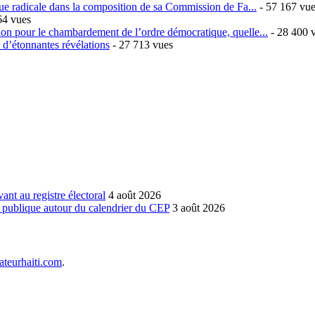
ique radicale dans la composition de sa Commission de Fa...
- 57 167 vu
64 vues
sion pour le chambardement de l’ordre démocratique, quelle...
- 28 400 
t d’étonnantes révélations
- 27 713 vues
vant au registre électoral
4 août 2026
n publique autour du calendrier du CEP
3 août 2026
teurhaiti.com
.