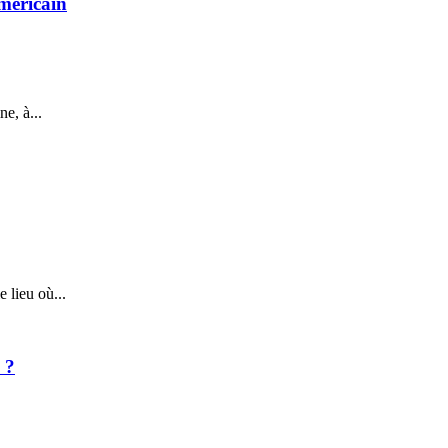
américain
e, à...
 lieu où...
 ?