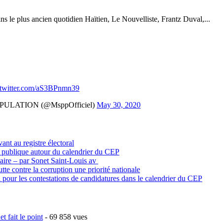
ins le plus ancien quotidien Haïtien, Le Nouvelliste, Frantz Duval,...
.twitter.com/aS3BPnmn39
ULATION (@MsppOfficiel)
May 30, 2020
vant au registre électoral
n publique autour du calendrier du CEP
itaire – par Sonet Saint-Louis av
tte contre la corruption une priorité nationale
 pour les contestations de candidatures dans le calendrier du CEP
t fait le point
- 69 858 vues