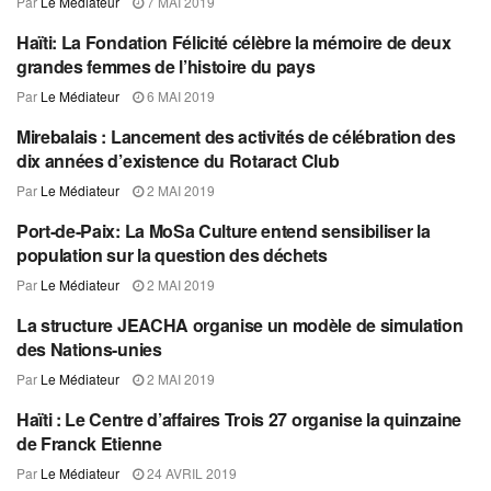
Par
Le Médiateur
7 MAI 2019
Haïti: La Fondation Félicité célèbre la mémoire de deux
SOCIAL
grandes femmes de l’histoire du pays
Par
Le Médiateur
6 MAI 2019
Mirebalais : Lancement des activités de célébration des
SOCIAL
dix années d’existence du Rotaract Club
Par
Le Médiateur
2 MAI 2019
Port-de-Paix: La MoSa Culture entend sensibiliser la
SOCIAL
population sur la question des déchets
Par
Le Médiateur
2 MAI 2019
La structure JEACHA organise un modèle de simulation
SOCIAL
des Nations-unies
Par
Le Médiateur
2 MAI 2019
Haïti : Le Centre d’affaires Trois 27 organise la quinzaine
SOCIAL
de Franck Etienne
Par
Le Médiateur
24 AVRIL 2019