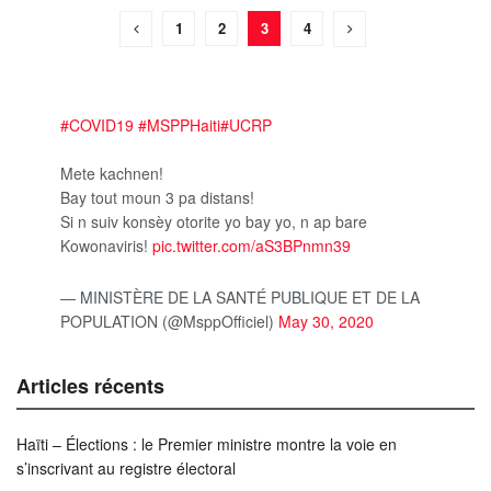
1
2
3
4
#COVID19
#MSPPHaiti
#UCRP
Mete kachnen!
Bay tout moun 3 pa distans!
Si n suiv konsèy otorite yo bay yo, n ap bare
Kowonaviris!
pic.twitter.com/aS3BPnmn39
— MINISTÈRE DE LA SANTÉ PUBLIQUE ET DE LA
POPULATION (@MsppOfficiel)
May 30, 2020
Articles récents
Haïti – Élections : le Premier ministre montre la voie en
s’inscrivant au registre électoral