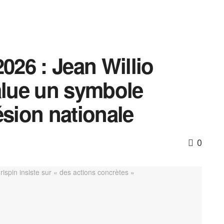
26 : Jean Willio
alue un symbole
ésion nationale
0