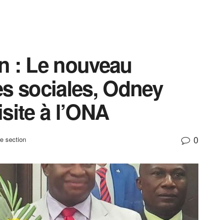
on : Le nouveau
res sociales, Odney
isite à l’ONA
0
e section