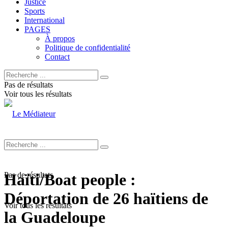
Justice
Sports
International
PAGES
À propos
Politique de confidentialité
Contact
Pas de résultats
Voir tous les résultats
Pas de résultats
Haïti/Boat people :
Déportation de 26 haïtiens de
Voir tous les résultats
la Guadeloupe