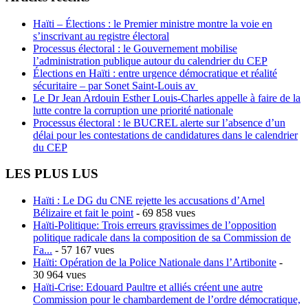
Haïti – Élections : le Premier ministre montre la voie en
s’inscrivant au registre électoral
Processus électoral : le Gouvernement mobilise
l’administration publique autour du calendrier du CEP
Élections en Haïti : entre urgence démocratique et réalité
sécuritaire – par Sonet Saint-Louis av
Le Dr Jean Ardouin Esther Louis-Charles appelle à faire de la
lutte contre la corruption une priorité nationale
Processus électoral : le BUCREL alerte sur l’absence d’un
délai pour les contestations de candidatures dans le calendrier
du CEP
LES PLUS LUS
Haïti : Le DG du CNE rejette les accusations d’Arnel
Bélizaire et fait le point
- 69 858 vues
Haïti-Politique: Trois erreurs gravissimes de l’opposition
politique radicale dans la composition de sa Commission de
Fa...
- 57 167 vues
Haïti: Opération de la Police Nationale dans l’Artibonite
-
30 964 vues
Haïti-Crise: Edouard Paultre et alliés créent une autre
Commission pour le chambardement de l’ordre démocratique,