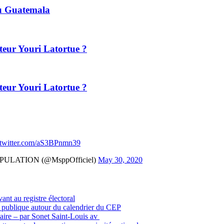
au Guatemala
teur Youri Latortue ?
teur Youri Latortue ?
.twitter.com/aS3BPnmn39
ULATION (@MsppOfficiel)
May 30, 2020
vant au registre électoral
n publique autour du calendrier du CEP
itaire – par Sonet Saint-Louis av