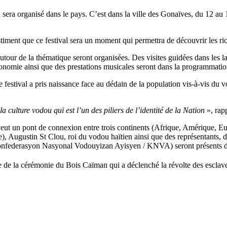
u sera organisé dans le pays. C’est dans la ville des Gonaïves, du 12 
timent que ce festival sera un moment qui permettra de découvrir les ric
s autour de la thématique seront organisées. Des visites guidées dans le
tronomie ainsi que des prestations musicales seront dans la programmatio
festival a pris naissance face au dédain de la population vis-à-vis du v
 culture vodou qui est l’un des piliers de l’identité de la Nation
», rapp
i se veut un pont de connexion entre trois continents (Afrique, Amériqu
), Augustin St Clou, roi du vodou haïtien ainsi que des représentants,
onfederasyon Nasyonal Vodouyizan Ayisyen / KNVA) seront présents dan
e de la cérémonie du Bois Caïman qui a déclenché la révolte des esclav