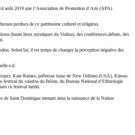
au 14 août 2019 que l’Association de Promotion d’Arts (APA)
hesses perdues de ce patrimoine culturel et religieux.
s lakous (hauts lieux mystiques du Vodou), des conférences-débats, des
n.
odou. Selon lui, il est temps de changer la perception négative des
elle-t-il.
e, Europe). Kate Rames, prêtresse issue de New Orléans (USA), Kinoss
 du festival du vaudou du Bénin, du Bureau National d’Ethnologie
s ce festival inédit.
es de Saint Domingue menant ainsi la naissance de la Nation