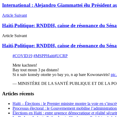
International : Alejandro Giammattei élu Président 
Article Suivant
Haïti-Politique: RNDDH, caisse de résonance du Séna
Article Suivant
Haïti-Politique: RNDDH, caisse de résonance du Séna
#COVID19
#MSPPHaiti
#UCRP
Mete kachnen!
Bay tout moun 3 pa distans!
Si n suiv konsèy otorite yo bay yo, n ap bare Kowonaviris!
pic
— MINISTÈRE DE LA SANTÉ PUBLIQUE ET DE LA POP
Articles récents
Haïti – Élections : le Premier ministre montre la voie en s’inscri
Processus électoral : le Gouvernement mobilise l’administratio
Élections en Haïti : entre urgence démocratique et réalité sécur