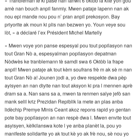
« Tranbleman tè ki pase nan lanwit 6 oktòb la kite yon gou
amè nan bouch anpil fanmiy. Mwen pataje lapenn nan ak
nou epi mande nou pou n’ pran anpil prekosyon. Bay
priyorite ak moun ki plis nan bezwen yo. Youn veye sou
lòt, » a déclaré l’ex Président Michel Martelly
« Mwen voye yon panse espesyal pou tout popilasyon nan
tout Gran Nò a, espesyalman popilasyon depatman
Nòdwès ke tranblemann tè samdi swa 6 Oktòb la frape
anpil! Mwen pataje ak tout kèm soufrans frè m ak sè m nan
tout Gran Nò a! Jounen jodi a, yo dwe respekte dwa pèp
ayisyen an nan diyite nan tout aksyon ki pra l mennen aprè
dram sa a. Nan sans sa a, mwen ta renmen salye jefò san
mank selil kriz Prezidan Repiblik la mete an plas anba
lidèchip Premye Minis Ceant akoz repons rapid yo gentan
pote bay popilasyon an nan respè dwa l. Mwen envite tout
asyisyen, kèlkilanswa kote l ye anba planèt la, pou yo
manifeste solidarite yo ak tout kè yo ak frè nou, sè nou yo