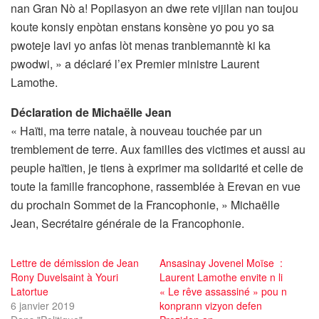
nan Gran Nò a! Popilasyon an dwe rete vijilan nan toujou
koute konsiy enpòtan enstans konsène yo pou yo sa
pwoteje lavi yo anfas lòt menas tranblemanntè ki ka
pwodwi, » a déclaré l’ex Premier ministre Laurent
Lamothe.
Déclaration de Michaëlle Jean
« Haïti, ma terre natale, à nouveau touchée par un
tremblement de terre. Aux familles des victimes et aussi au
peuple haïtien, je tiens à exprimer ma solidarité et celle de
toute la famille francophone, rassemblée à Erevan en vue
du prochain Sommet de la Francophonie, » Michaëlle
Jean, Secrétaire générale de la Francophonie.
Lettre de démission de Jean
Ansasinay Jovenel Moïse :
Rony Duvelsaint à Youri
Laurent Lamothe envite n li
Latortue
« Le rêve assassiné » pou n
6 janvier 2019
konprann vizyon defen