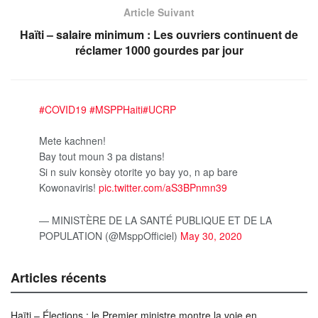
Article Suivant
Haïti – salaire minimum : Les ouvriers continuent de
réclamer 1000 gourdes par jour
#COVID19
#MSPPHaiti
#UCRP
Mete kachnen!
Bay tout moun 3 pa distans!
Si n suiv konsèy otorite yo bay yo, n ap bare
Kowonaviris!
pic.twitter.com/aS3BPnmn39
— MINISTÈRE DE LA SANTÉ PUBLIQUE ET DE LA
POPULATION (@MsppOfficiel)
May 30, 2020
Articles récents
Haïti – Élections : le Premier ministre montre la voie en