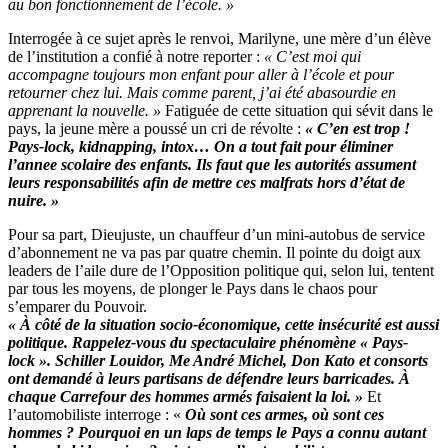
au bon fonctionnement de l’école. »
Interrogée à ce sujet après le renvoi, Marilyne, une mère d’un élève
de l’institution a confié à notre reporter :
« C’est moi qui
accompagne toujours mon enfant pour aller à l’école et pour
retourner chez lui. Mais comme parent, j’ai été abasourdie en
apprenant la nouvelle. »
Fatiguée de cette situation qui sévit dans le
pays, la jeune mère a poussé un cri de révolte :
« C’en est trop !
Pays-lock, kidnapping, intox… On a tout fait pour éliminer
l’annee scolaire des enfants.
Ils faut que les autorités assument
leurs responsabilités afin de mettre ces malfrats hors d’état de
nuire. »
Pour sa part, Dieujuste, un chauffeur d’un mini-autobus de service
d’abonnement ne va pas par quatre chemin. Il pointe du doigt aux
leaders de l’aile dure de l’Opposition politique qui, selon lui, tentent
par tous les moyens, de plonger le Pays dans le chaos pour
s’emparer du Pouvoir.
« À côté de la situation socio-économique, cette insécurité est aussi
politique. Rappelez-vous du spectaculaire phénomène « Pays-
lock ». Schiller Louidor, Me André Michel, Don Kato et consorts
ont demandé à leurs partisans de défendre leurs barricades. À
chaque Carrefour des hommes armés faisaient la loi. »
Et
l’automobiliste interroge : «
Où sont ces armes, où sont ces
hommes ? Pourquoi en un laps de temps le Pays a connu autant