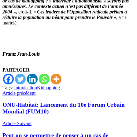
de cas de kidnapping ? » interroge l’automobiliste. « soyons pas
amnésiques. Le contexte actuel n’est pas différent de l’année
2004 »,
croit-il. «
Ces leaders de l’Opposition radicale prêtent à
réduire la population au néant pour prendre le Pouvoir »
, a-t-il
martelé.
Frantz Jean-Louis
PARTAGER
Tags:
Intoxication
Kidnapping
Article précédent
ONU-Habitat: Lancement du 10e Forum Urbain
Mondial (FUM10)
Article Suivant
Peut-on se permettre de penser à un cas de