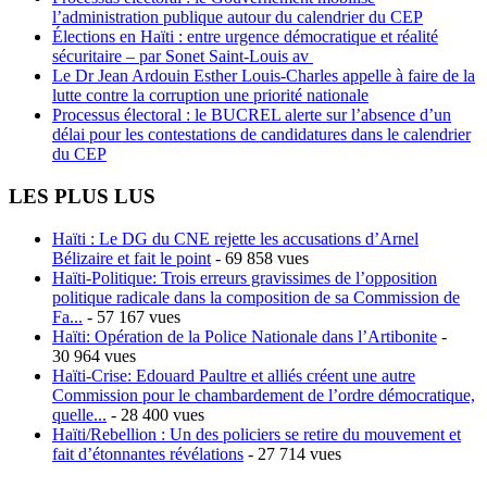
l’administration publique autour du calendrier du CEP
Élections en Haïti : entre urgence démocratique et réalité
sécuritaire – par Sonet Saint-Louis av
Le Dr Jean Ardouin Esther Louis-Charles appelle à faire de la
lutte contre la corruption une priorité nationale
Processus électoral : le BUCREL alerte sur l’absence d’un
délai pour les contestations de candidatures dans le calendrier
du CEP
LES PLUS LUS
Haïti : Le DG du CNE rejette les accusations d’Arnel
Bélizaire et fait le point
- 69 858 vues
Haïti-Politique: Trois erreurs gravissimes de l’opposition
politique radicale dans la composition de sa Commission de
Fa...
- 57 167 vues
Haïti: Opération de la Police Nationale dans l’Artibonite
-
30 964 vues
Haïti-Crise: Edouard Paultre et alliés créent une autre
Commission pour le chambardement de l’ordre démocratique,
quelle...
- 28 400 vues
Haïti/Rebellion : Un des policiers se retire du mouvement et
fait d’étonnantes révélations
- 27 714 vues