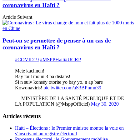
coronavirus en Haïti ?
Article Suivant
Peut-on se permettre de penser à un cas de
coronavirus en Haïti ?
#COVID19
#MSPPHaiti
#UCRP
Mete kachnen!
Bay tout moun 3 pa distans!
Si n suiv konsèy otorite yo bay yo, n ap bare
Kowonaviris!
pic.twitter.com/aS3BPnmn39
— MINISTÈRE DE LA SANTÉ PUBLIQUE ET DE
LA POPULATION (@MsppOfficiel)
May 30, 2020
Articles récents
Haïti – Élections : le Premier ministre montre la voie en
s’inscrivant au registre électoral
Processus électoral : le Gouvernement mobilise