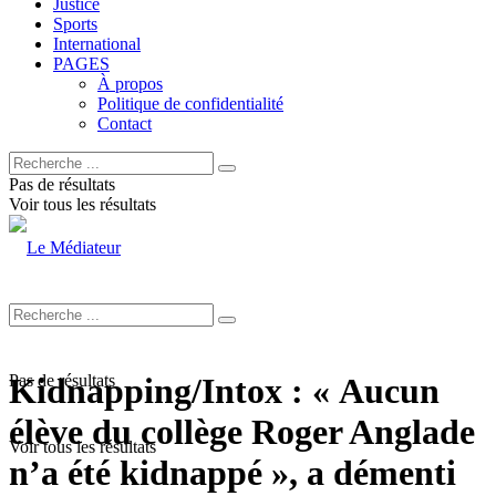
Justice
Sports
International
PAGES
À propos
Politique de confidentialité
Contact
Pas de résultats
Voir tous les résultats
Pas de résultats
Kidnapping/Intox : « Aucun
élève du collège Roger Anglade
Voir tous les résultats
n’a été kidnappé », a démenti