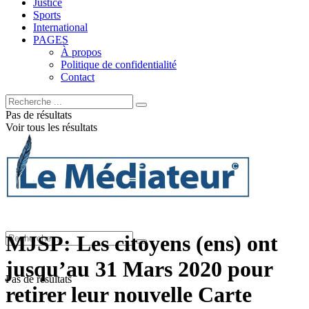
Justice
Sports
International
PAGES
À propos
Politique de confidentialité
Contact
Pas de résultats
Voir tous les résultats
MJSP: Les citoyens (ens) ont
jusqu’au 31 Mars 2020 pour
Pas de résultats
retirer leur nouvelle Carte