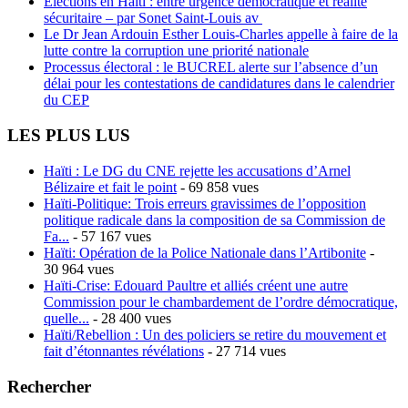
Élections en Haïti : entre urgence démocratique et réalité
sécuritaire – par Sonet Saint-Louis av
Le Dr Jean Ardouin Esther Louis-Charles appelle à faire de la
lutte contre la corruption une priorité nationale
Processus électoral : le BUCREL alerte sur l’absence d’un
délai pour les contestations de candidatures dans le calendrier
du CEP
LES PLUS LUS
Haïti : Le DG du CNE rejette les accusations d’Arnel
Bélizaire et fait le point
- 69 858 vues
Haïti-Politique: Trois erreurs gravissimes de l’opposition
politique radicale dans la composition de sa Commission de
Fa...
- 57 167 vues
Haïti: Opération de la Police Nationale dans l’Artibonite
-
30 964 vues
Haïti-Crise: Edouard Paultre et alliés créent une autre
Commission pour le chambardement de l’ordre démocratique,
quelle...
- 28 400 vues
Haïti/Rebellion : Un des policiers se retire du mouvement et
fait d’étonnantes révélations
- 27 714 vues
Rechercher