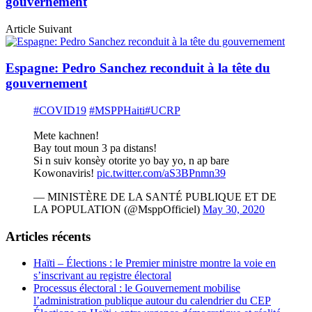
gouvernement
Article Suivant
Espagne: Pedro Sanchez reconduit à la tête du
gouvernement
#COVID19
#MSPPHaiti
#UCRP
Mete kachnen!
Bay tout moun 3 pa distans!
Si n suiv konsèy otorite yo bay yo, n ap bare
Kowonaviris!
pic.twitter.com/aS3BPnmn39
— MINISTÈRE DE LA SANTÉ PUBLIQUE ET DE
LA POPULATION (@MsppOfficiel)
May 30, 2020
Articles récents
Haïti – Élections : le Premier ministre montre la voie en
s’inscrivant au registre électoral
Processus électoral : le Gouvernement mobilise
l’administration publique autour du calendrier du CEP