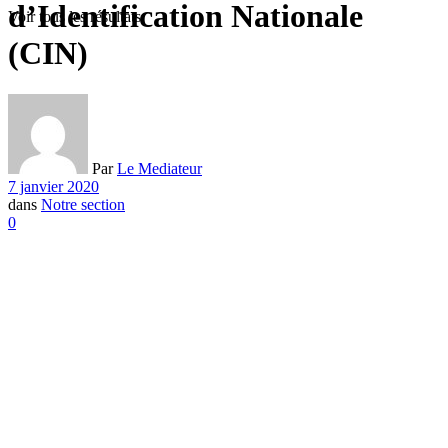
d’Identification Nationale
Voir tous les résultats
(CIN)
Par
Le Mediateur
7 janvier 2020
dans
Notre section
0