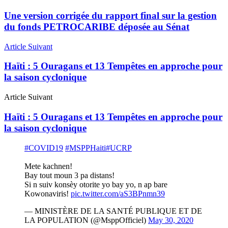
Une version corrigée du rapport final sur la gestion
du fonds PETROCARIBE déposée au Sénat
Article Suivant
Haïti : 5 Ouragans et 13 Tempêtes en approche pour
la saison cyclonique
Article Suivant
Haïti : 5 Ouragans et 13 Tempêtes en approche pour
la saison cyclonique
#COVID19
#MSPPHaiti
#UCRP
Mete kachnen!
Bay tout moun 3 pa distans!
Si n suiv konsèy otorite yo bay yo, n ap bare
Kowonaviris!
pic.twitter.com/aS3BPnmn39
— MINISTÈRE DE LA SANTÉ PUBLIQUE ET DE
LA POPULATION (@MsppOfficiel)
May 30, 2020