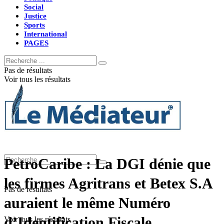
Social
Justice
Sports
International
PAGES
Pas de résultats
Voir tous les résultats
PetroCaribe : La DGI dénie que
les firmes Agritrans et Betex S.A
Pas de résultats
auraient le même Numéro
d’Identification Fiscale
Voir tous les résultats