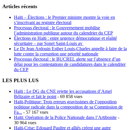
Articles récents
Haïti – Élections : le Premier ministre montre la voie en
s’inscrivant au registre électoral
Processus électoral : le Gouvernement mobilise
l’administration publique autour du calendrier du CEP
Élections en Haïti : entre urgence démocratique et réalité
sécuritaire – par Sonet Saint-Louis av
Le Dr Jean Ardouin Esther Louis-Charles appelle à faire de la
lutte contre la corruption une priorité nationale
Processus électoral : le BUCREL alerte sur l’absence d’un
délai pour les contestations de candidatures dans le calendrier
du CEP
LES PLUS LUS
Haïti : Le DG du CNE rejette les accusations d’Arnel
Bélizaire et fait le point
- 69 858 vues
Haïti-Politique: Trois erreurs gravissimes de l’opposition
politique radicale dans la composition de sa Commission de
Fa...
- 57 167 vues
Haïti: Opération de la Police Nationale dans l’Artibonite
-
30 964 vues
Haïti-Crise: Edouard Paultre et alliés créent une autre