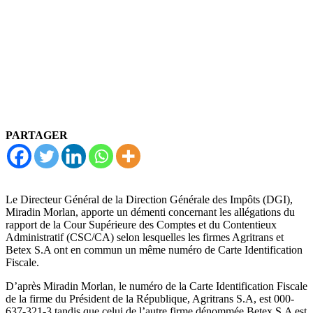
PARTAGER
Le Directeur Général de la Direction Générale des Impôts (DGI),
Miradin Morlan, apporte un démenti concernant les allégations du
rapport de la Cour Supérieure des Comptes et du Contentieux
Administratif (CSC/CA) selon lesquelles les firmes Agritrans et
Betex S.A ont en commun un même numéro de Carte Identification
Fiscale.
D’après Miradin Morlan, le numéro de la Carte Identification Fiscale
de la firme du Président de la République, Agritrans S.A, est 000-
637-321-3 tandis que celui de l’autre firme dénommée Betex S.A est