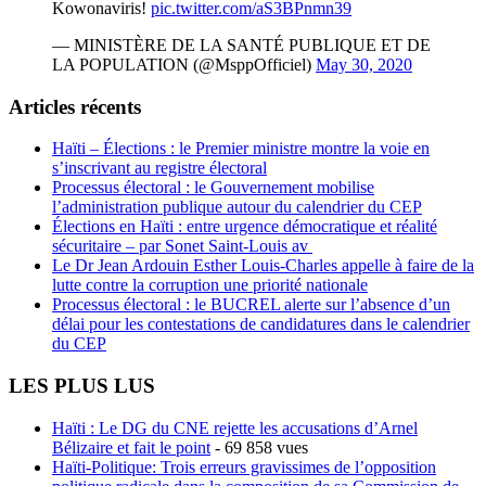
Kowonaviris!
pic.twitter.com/aS3BPnmn39
— MINISTÈRE DE LA SANTÉ PUBLIQUE ET DE
LA POPULATION (@MsppOfficiel)
May 30, 2020
Articles récents
Haïti – Élections : le Premier ministre montre la voie en
s’inscrivant au registre électoral
Processus électoral : le Gouvernement mobilise
l’administration publique autour du calendrier du CEP
Élections en Haïti : entre urgence démocratique et réalité
sécuritaire – par Sonet Saint-Louis av
Le Dr Jean Ardouin Esther Louis-Charles appelle à faire de la
lutte contre la corruption une priorité nationale
Processus électoral : le BUCREL alerte sur l’absence d’un
délai pour les contestations de candidatures dans le calendrier
du CEP
LES PLUS LUS
Haïti : Le DG du CNE rejette les accusations d’Arnel
Bélizaire et fait le point
- 69 858 vues
Haïti-Politique: Trois erreurs gravissimes de l’opposition