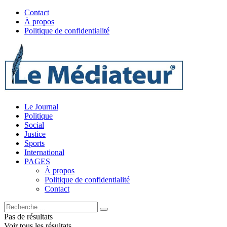
Contact
À propos
Politique de confidentialité
Le Journal
Politique
Social
Justice
Sports
International
PAGES
À propos
Politique de confidentialité
Contact
Pas de résultats
Voir tous les résultats