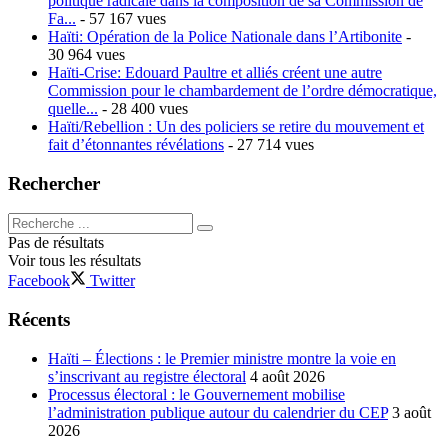
politique radicale dans la composition de sa Commission de
Fa...
- 57 167 vues
Haïti: Opération de la Police Nationale dans l’Artibonite
-
30 964 vues
Haïti-Crise: Edouard Paultre et alliés créent une autre
Commission pour le chambardement de l’ordre démocratique,
quelle...
- 28 400 vues
Haïti/Rebellion : Un des policiers se retire du mouvement et
fait d’étonnantes révélations
- 27 714 vues
Rechercher
Pas de résultats
Voir tous les résultats
Facebook
Twitter
Récents
Haïti – Élections : le Premier ministre montre la voie en
s’inscrivant au registre électoral
4 août 2026
Processus électoral : le Gouvernement mobilise
l’administration publique autour du calendrier du CEP
3 août
2026