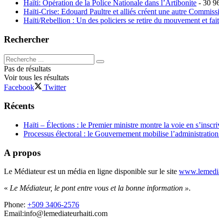
Haïti: Opération de la Police Nationale dans l’Artibonite
- 30 9
Haïti-Crise: Edouard Paultre et alliés créent une autre Commis
Haïti/Rebellion : Un des policiers se retire du mouvement et fai
Rechercher
Pas de résultats
Voir tous les résultats
Facebook
Twitter
Récents
Haïti – Élections : le Premier ministre montre la voie en s’inscri
Processus électoral : le Gouvernement mobilise l’administratio
A propos
Le Médiateur est un média en ligne disponible sur le site
www.lemedia
«
Le Médiateur, le pont entre vous et la bonne information »
.
Phone:
+509 3406-2576
Email:info@lemediateurhaiti.com