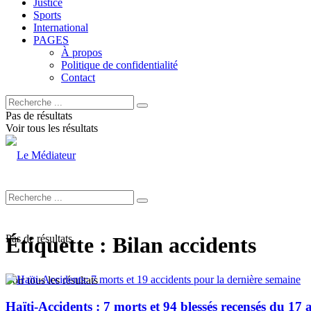
Justice
Sports
International
PAGES
À propos
Politique de confidentialité
Contact
Pas de résultats
Voir tous les résultats
Pas de résultats
Étiquette :
Bilan accidents
Voir tous les résultats
Haïti-Accidents : 7 morts et 94 blessés recensés du 17