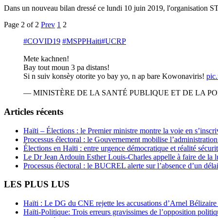
Dans un nouveau bilan dressé ce lundi 10 juin 2019, l'organisation S
Page 2 of 2
Prev
1
2
#COVID19
#MSPPHaiti
#UCRP
Mete kachnen!
Bay tout moun 3 pa distans!
Si n suiv konsèy otorite yo bay yo, n ap bare Kowonaviris!
pic
— MINISTÈRE DE LA SANTÉ PUBLIQUE ET DE LA POP
Articles récents
Haïti – Élections : le Premier ministre montre la voie en s’inscri
Processus électoral : le Gouvernement mobilise l’administratio
Élections en Haïti : entre urgence démocratique et réalité sécur
Le Dr Jean Ardouin Esther Louis-Charles appelle à faire de la lu
Processus électoral : le BUCREL alerte sur l’absence d’un délai
LES PLUS LUS
Haïti : Le DG du CNE rejette les accusations d’Arnel Bélizaire e
Haïti-Politique: Trois erreurs gravissimes de l’opposition polit