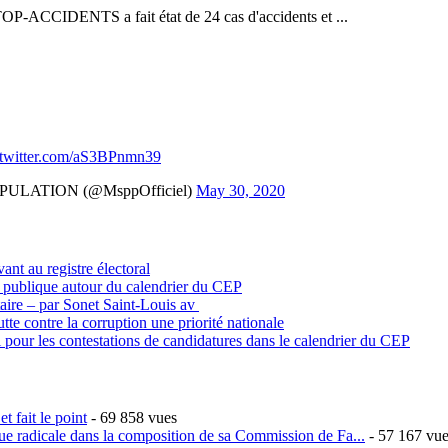
TOP-ACCIDENTS a fait état de 24 cas d'accidents et ...
.twitter.com/aS3BPnmn39
ULATION (@MsppOfficiel)
May 30, 2020
vant au registre électoral
n publique autour du calendrier du CEP
itaire – par Sonet Saint-Louis av
tte contre la corruption une priorité nationale
 pour les contestations de candidatures dans le calendrier du CEP
t fait le point
- 69 858 vues
ique radicale dans la composition de sa Commission de Fa...
- 57 167 vu