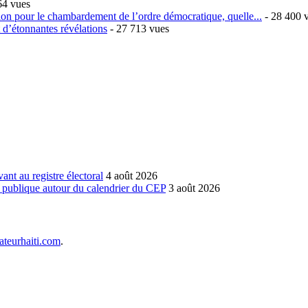
64 vues
sion pour le chambardement de l’ordre démocratique, quelle...
- 28 400 
t d’étonnantes révélations
- 27 713 vues
vant au registre électoral
4 août 2026
n publique autour du calendrier du CEP
3 août 2026
teurhaiti.com
.